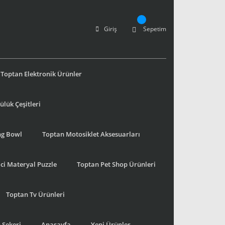
Giriş
Sepetim
Toptan Elektronik Ürünler
lük Çeşitleri
ng Bowl
Toptan Motosiklet Aksesuarları
ci Materyal Puzzle
Toptan Pet Shop Ürünleri
Toptan Tv Ürünleri
 Şekeri
Anasayfa
Yeni Ürünler