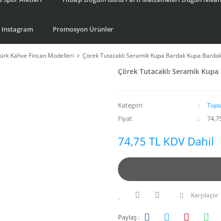
Instagram
Promosyon Ürünler
ürk Kahve Fincan Modelleri
Çörek Tutacaklı Seramik Kupa Bardak Kupa Barda
Çörek Tutacaklı Seramik Kupa
Kategori
Topt
Fiyat
74,7
74,75 TL KDV Dahil
Karşılaştır
Paylaş :