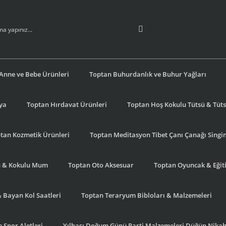
Anne ve Bebe Ürünleri
Toptan Buhurdanlık ve Buhur Yağları
şya
Toptan Hırdavat Ürünleri
Toptan Hoş Kokulu Tütsü & Tütsü
tan Kozmetik Ürünleri
Toptan Meditasyon Tibet Çanı Çanağı Singi
u & Kokulu Mum
Toptan Oto Aksesuar
Toptan Oyuncak & Eğiti
& Bayan Kol Saatleri
Toptan Teraryum Bibloları & Malzemeleri
 Spor Aletleri
Yılbaşı Doğum Günü Parti Malzemeleri Düğün Nikah