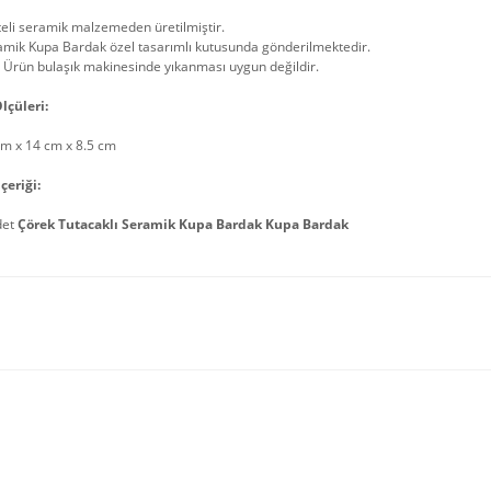
teli seramik malzemeden üretilmiştir.
amik Kupa Bardak özel tasarımlı kutusunda gönderilmektedir.
 Ürün bulaşık makinesinde yıkanması uygun değildir.
lçüleri:
cm x 14 cm x 8.5 cm
çeriği:
det
Çörek Tutacaklı Seramik Kupa Bardak Kupa Bardak