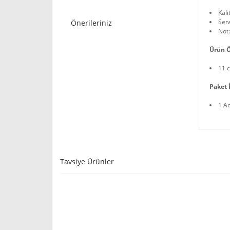
Kali
Ser
Önerileriniz
Not:
Ürün Ö
11 
Paket İ
1 A
Tavsiye Ürünler