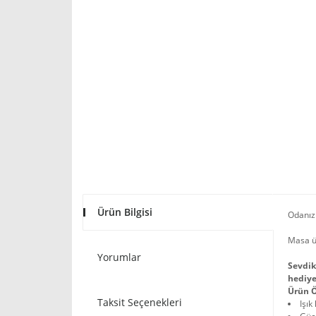
Ürün Bilgisi
Odanızı
Masa ü
Yorumlar
Sevdik
hediye
Ürün Ö
Taksit Seçenekleri
Işık