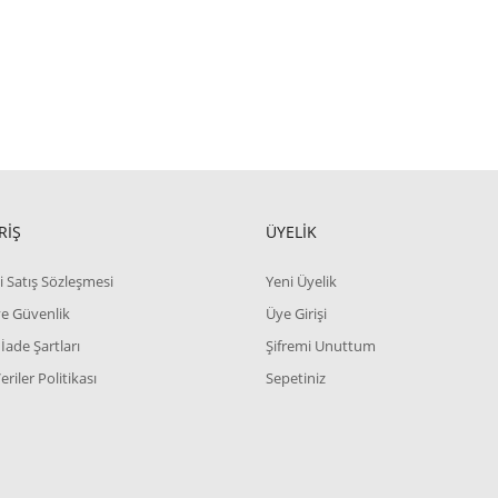
RİŞ
ÜYELİK
i Satış Sözleşmesi
Yeni Üyelik
 ve Güvenlik
Üye Girişi
 İade Şartları
Şifremi Unuttum
Veriler Politikası
Sepetiniz