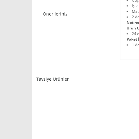
Güç
Işık
Mal
Önerileriniz
2 Ad
Not:re
Ürün Ö
24 
Paket İ
1 A
Tavsiye Ürünler