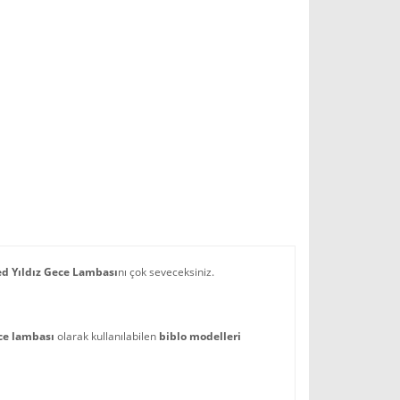
ed Yıldız Gece Lambası
nı çok seveceksiniz.
ce lambası
olarak kullanılabilen
biblo modelleri