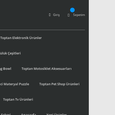
Giriş
Sepetim
Toptan Elektronik Ürünler
lük Çeşitleri
ng Bowl
Toptan Motosiklet Aksesuarları
ci Materyal Puzzle
Toptan Pet Shop Ürünleri
Toptan Tv Ürünleri
 Şekeri
Anasayfa
Yeni Ürünler