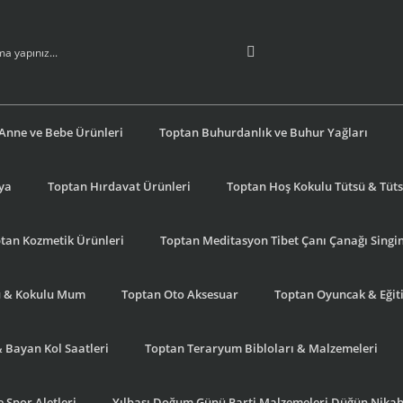
Anne ve Bebe Ürünleri
Toptan Buhurdanlık ve Buhur Yağları
şya
Toptan Hırdavat Ürünleri
Toptan Hoş Kokulu Tütsü & Tütsü
tan Kozmetik Ürünleri
Toptan Meditasyon Tibet Çanı Çanağı Singi
u & Kokulu Mum
Toptan Oto Aksesuar
Toptan Oyuncak & Eğiti
& Bayan Kol Saatleri
Toptan Teraryum Bibloları & Malzemeleri
 Spor Aletleri
Yılbaşı Doğum Günü Parti Malzemeleri Düğün Nikah