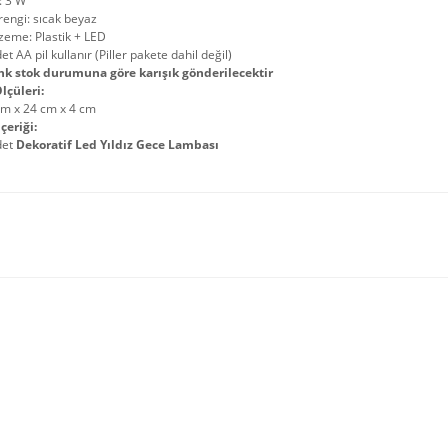
: 3 W
 rengi: sıcak beyaz
zeme: Plastik + LED
et AA pil kullanır (Piller pakete dahil değil)
nk stok durumuna göre karışık gönderilecektir
lçüleri:
cm x 24 cm x 4 cm
çeriği:
det
Dekoratif Led Yıldız Gece Lambası