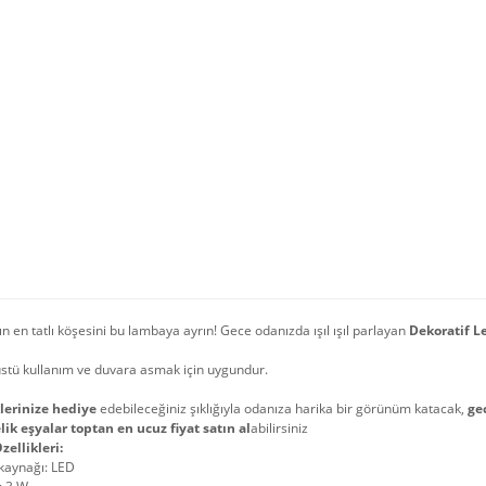
n en tatlı köşesini bu lambaya ayrın! Gece odanızda ışıl ışıl parlayan
Dekoratif L
stü kullanım ve duvara asmak için uygundur.
lerinize hediye
edebileceğiniz şıklığıyla odanıza harika bir görünüm katacak,
ge
lik eşyalar toptan en ucuz fiyat satın al
abilirsiniz
zellikleri:
 kaynağı: LED