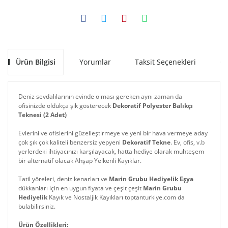
Ürün Bilgisi
Yorumlar
Taksit Seçenekleri
Ön
Deniz sevdalılarının evinde olması gereken aynı zaman da
ofisinizde oldukça şık gösterecek
Dekoratif Polyester Balıkçı
Teknesi (2 Adet)
Evlerini ve ofislerini güzelleştirmeye ve yeni bir hava vermeye aday
çok şık çok kaliteli benzersiz yepyeni
Dekoratif Tekne
. Ev, ofis, v.b
yerlerdeki ihtiyacınızı karşılayacak, hatta hediye olarak muhteşem
bir alternatif olacak Ahşap Yelkenli Kayıklar.
Tatil yöreleri, deniz kenarları ve
Marin Grubu Hediyelik Eşya
dükkanları için en uygun fiyata ve çeşit çeşit
Marin Grubu
Hediyelik
Kayık ve Nostaljik Kayıkları toptanturkiye.com da
bulabilirsiniz.
Ürün Özellikleri: