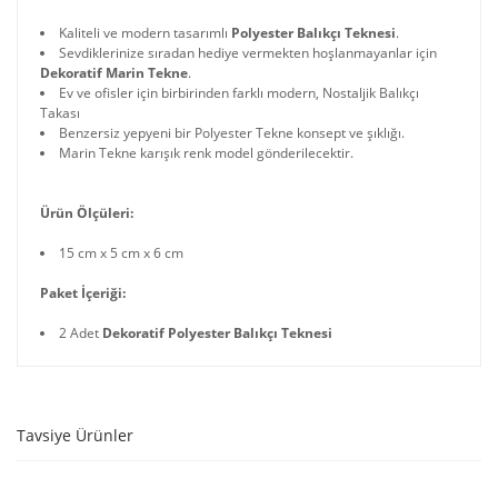
Kaliteli ve modern tasarımlı
Polyester Balıkçı Teknesi
.
Sevdiklerinize sıradan hediye vermekten hoşlanmayanlar için
Dekoratif Marin Tekne
.
Ev ve ofisler için birbirinden farklı modern, Nostaljik Balıkçı
Takası
Benzersiz yepyeni bir Polyester Tekne konsept ve şıklığı.
Marin Tekne karışık renk model gönderilecektir.
Ürün Ölçüleri:
15 cm x 5 cm x 6 cm
Paket İçeriği:
2 Adet
Dekoratif Polyester Balıkçı Teknesi
Tavsiye Ürünler