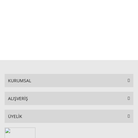
STOKTA YOK
KURUMSAL
ALIŞVERİŞ
ÜYELİK