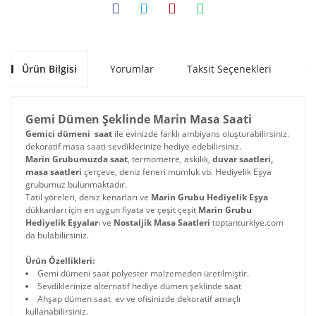
Ürün Bilgisi
Yorumlar
Taksit Seçenekleri
Ön
Gemi Dümen Şeklinde Marin Masa Saati
Gemici dümeni saat
ile evinizde farklı ambiyans oluşturabilirsiniz.
dekoratif masa saati sevdiklerinize hediye edebilirsiniz.
Marin Grubumuzda saat
, termometre, askılık,
duvar saatleri,
masa saatleri
çerçeve, deniz feneri mumluk vb. Hediyelik Eşya
grubumuz bulunmaktadır.
Tatil yöreleri, deniz kenarları ve
Marin Grubu Hediyelik Eşya
dükkanları için en uygun fiyata ve çeşit çeşit
Marin Grubu
Hediyelik Eşyalar
ı ve
Nostaljik Masa Saatleri
toptanturkiye.com
da bulabilirsiniz.
Ürün Özellikleri:
Gemi dümeni saat polyester malzemeden üretilmiştir.
Sevdiklerinize alternatif hediye dümen şeklinde saat
Ahşap dümen saat ev ve ofisinizde dekoratif amaçlı
kullanabilirsiniz.