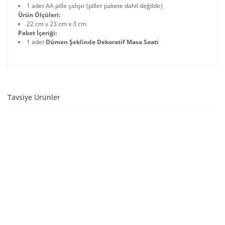
1 adet AA pille çalışır (piller pakete dahil değildir)
Ürün Ölçüleri:
22 cm x 23 cm x 3 cm
Paket İçeriği:
1 adet
Dümen Şeklinde Dekoratif Masa Saati
Tavsiye Ürünler