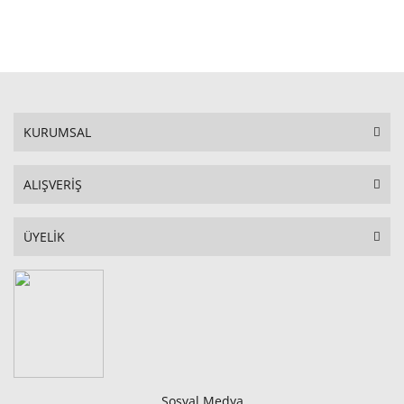
STOKTA YOK
KURUMSAL
ALIŞVERİŞ
ÜYELİK
Sosyal Medya