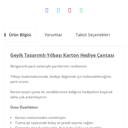
Ürün Bilgisi
Yorumlar
Taksit Seçenekleri
Ön
Geyik Tasarımlı Yılbaşı Karton Hediye Çantası
Rengarenk parti setleriyle partileriniz renklensin.
Yılbaşı kutlamalarınızda ,hediye dağıtmak için kullanabileceğiniz
parti ürünü.
Karton poşet çanta ile sevdiklerinize aldığınız hediyelere koyarak
daha çok anlamlaştırın.
Ürün Özellikleri:
Karton malzemeden üretilmiştir.
Tutma ipi sayesinde kolay ve pratik taşıma sağlar.
Demonte olarak gelecektir. Kurulumu kolay ve pratiktir