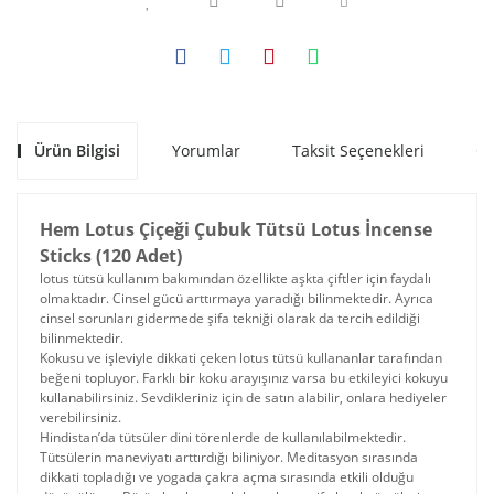
Ürün Bilgisi
Yorumlar
Taksit Seçenekleri
Ön
Hem Lotus Çiçeği Çubuk Tütsü Lotus İncense
Sticks (120 Adet)
lotus tütsü kullanım bakımından özellikte aşkta çiftler için faydalı
olmaktadır. Cinsel gücü arttırmaya yaradığı bilinmektedir. Ayrıca
cinsel sorunları gidermede şifa tekniği olarak da tercih edildiği
bilinmektedir.
Kokusu ve işleviyle dikkati çeken lotus tütsü kullananlar tarafından
beğeni topluyor. Farklı bir koku arayışınız varsa bu etkileyici kokuyu
kullanabilirsiniz. Sevdikleriniz için de satın alabilir, onlara hediyeler
verebilirsiniz.
Hindistan’da tütsüler dini törenlerde de kullanılabilmektedir.
Tütsülerin maneviyatı arttırdığı biliniyor. Meditasyon sırasında
dikkati topladığı ve yogada çakra açma sırasında etkili olduğu