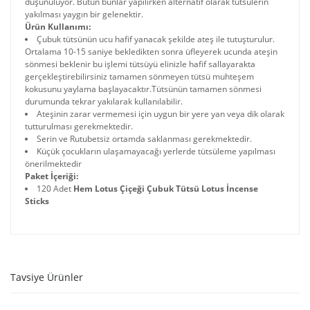
düşünülüyor. Bütün bunlar yapılırken alternatif olarak tütsülerin
yakılması yaygın bir gelenektir.
Ürün Kullanımı:
Çubuk tütsünün ucu hafif yanacak şekilde ateş ile tutuşturulur.
Ortalama 10-15 saniye bekledikten sonra üfleyerek ucunda ateşin
sönmesi beklenir bu işlemi tütsüyü elinizle hafif sallayarakta
gerçekleştirebilirsiniz tamamen sönmeyen tütsü muhteşem
kokusunu yaylama başlayacaktır.Tütsünün tamamen sönmesi
durumunda tekrar yakılarak kullanılabilir.
Ateşinin zarar vermemesi için uygun bir yere yan veya dik olarak
tutturulması gerekmektedir.
Serin ve Rutubetsiz ortamda saklanması gerekmektedir.
Küçük çocukların ulaşamayacağı yerlerde tütsüleme yapılması
önerilmektedir
Paket İçeriği:
120 Adet
Hem Lotus Çiçeği Çubuk Tütsü Lotus İncense
Sticks
Tavsiye Ürünler