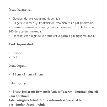
Ürün Özellikleri:
Gövdesi detaylı kabartma desenlidir.
Pil gereksinimi duyulmaksızın kurma sistem ile çalışmaktadır.
Kurma sonrasında fanus içerisinde nesneler müzik ile beraber
360 derece dönmektedir.
Hareket ettirildiğinde kar taneleri yağarmış gibi uçuşmaktadır.
Renk Seçenekleri:
Pembe
Gri
Ürün Ölçüsü
:
18 cm x 11 cm x 11 cm
Paket İçeriği:
1 Adet
Dekoratif Romantik Aşıklar Tasarımlı Kurmalı Müzikli
Cam Kar Küresi
Talep ettiğiniz ürünü ürün sayfasındaki ''seçenekler''
başlığından Seçebilirsiniz