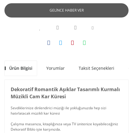
GELİNCE HABER VER
Ürün Bilgisi
Yorumlar
Taksit Seçenekleri
Ön
Dekoratif Romantik Aşıklar Tasarımlı Kurmalı
Müzikli Cam Kar Küresi
Sevdiklerinize dinlendirici müziği ile yokluğunuzda hep sizi
hatırlatacak müzikli kar küresi
Çalışma masanıza, kitaplığınıza veya TV ünitenize koyabileceğiniz
Dekoratif Biblo işte karşınızda.