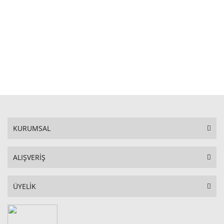
STOKTA YOK
KURUMSAL
ALIŞVERİŞ
ÜYELİK