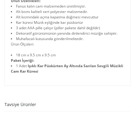
Ürün Özellikleri:
Fanus kalın cam malzemeden üretilmiştir.
Alt kısmı kaliteli sert polyester malzemedir.
Alt kısmındaki açma kapatma düğmesi mevcuttur
Kar küresi Müzik eşliğinde kar püskürtür
3 adet AAA pille çalışır (piller pakete dahil değildir)
Dekoratif görünümünün yanında dinlendirici müziğe sahiptir.
Muhafazalı kutusunda gönderilmektedir.
Ürün Ölçüleri:
18 cm x 9.5 cm x 9.5 cm
Paket İçeriği:
1 Adet
Işıklı Kar Püskürten Ay Altında Sarılan Sevgili Müzikli
Cam Kar Küresi
Tavsiye Ürünler