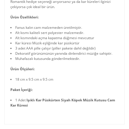
Romantik hediye seçeneği arıyorsanız ya da kar küreleri ilginizi
çekiyorsa çok ideal bir ürün.
Ürün Özellikleri:
Fanus kalın cam malzemeden üretilmiştir.
Alt kısmı kaliteli sert polyester malzemedir.
Alt kısmındaki açma kapatma düğmesi mevcuttur
Kar küresi Müzik eşliğinde kar püskürtür
3 adet AAA pille çalışır (piller pakete dahil değildir)
Dekoratif görünümünün yanında dinlendirici müziğe sahiptir.
Muhafazalı kutusunda gönderilmektedir.
Ürün Ölçüleri:
18 cm x 9.5 cm x 9.5 cm
Paket İçeriği:
1 Adet
Işıklı Kar Püskürten Siyah Köpek Müzik Kutusu Cam
Kar Küresi