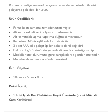
Romantik hediye seçeneği arıyorsanız ya da kar küreleri ilginizi
çekiyorsa çok ideal bir ürün.
Ürün Özellikleri:
Fanus kalın cam malzemeden üretilmiştir.
Alt kısmı kaliteli sert polyester malzemedir.
Alt kısmındaki açma kapatma düğmesi mevcuttur
Kar küresi Müzik eşliğinde kar püskürtür
3 adet AAA pille çalışır (piller pakete dahil değildir)
Dekoratif görünümünün yanında dinlendirici müziğe sahiptir.
Modeller stok durumuna göre karışık olarak gönderilmektedir.
Muhafazalı kutusunda gönderilmektedir.
Ürün Ölçüleri:
18 cm x 9.5 cm x 9.5 cm
Paket İçeriği:
1 Adet
Işıklı Kar Püskürten Geyik Üzerinde Çocuk Müzikli
Cam Kar Küresi