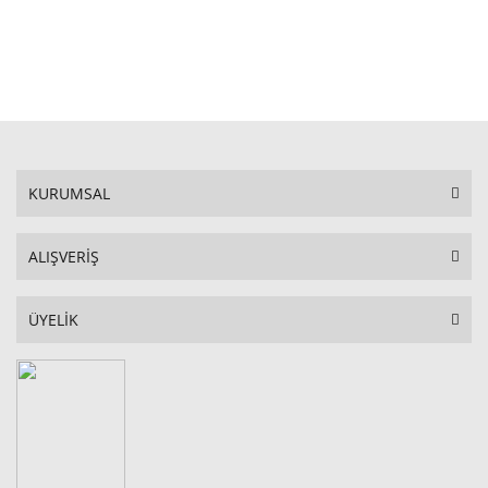
STOKTA YOK
KURUMSAL
ALIŞVERİŞ
ÜYELİK