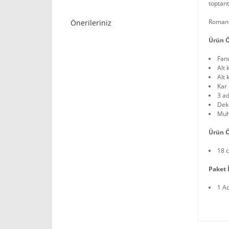
toptant
Romanti
Önerileriniz
Ürün Ö
Fan
Alt 
Alt
Kar 
3 ad
Deko
Muh
Ürün Ö
18 c
Paket İ
1 A