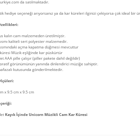
urkiye.com da satılmaktadır.
k hediye seçeneği arıyorsanız ya da kar küreleri ilginizi çekiyorsa çok ideal bir ü
zellikleri:
us kalın cam malzemeden üretilmiştir.
kısmı kaliteli sert polyester malzemedir.
 kısmındaki açma kapatma düğmesi mevcuttur
küresi Müzik eşliğinde kar püskürtür
et AAA pille çalışır (piller pakete dahil değildir)
ratif görünümünün yanında dinlendirici müziğe sahiptir.
afazalı kutusunda gönderilmektedir.
lçüleri:
m x 9.5 cm x 9.5 cm
çeriği:
det
Kayık İçinde Unicorn Müzikli Cam Kar Küresi