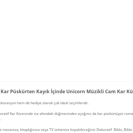
lı Kar Püskürten Kayık İçinde Unicorn Müzikli Cam Kar Kü
korasyon hem de hediye olarak çok ideal seçimlerdir.
ratif Kar Küresinde ise altındaki düğmesinden açtığınız da kar püskürtüyor roman
.
 masanıza, kitaplığınıza veya TV ünitenize koyabileceğiniz Dekoratif Biblo, Bibl