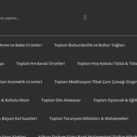
Anne ve Bebe Ürünleri
Toptan Buhurdanlık ve Buhur Yağları
şya
Toptan Hırdavat Ürünleri
Toptan Hoş Kokulu Tütsü & Tütsü
tan Kozmetik Ürünleri
Toptan Meditasyon Tibet Çanı Çanağı Singi
u & Kokulu Mum
Toptan Oto Aksesuar
Toptan Oyuncak & Eğiti
& Bayan Kol Saatleri
Toptan Teraryum Bibloları & Malzemeleri
 Spor Aletleri
Yılbaşı Doğum Günü Parti Malzemeleri Düğün Nikah