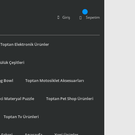
Giriş
Sepetim
Toptan Elektronik Ürünler
lük Çeşitleri
ng Bowl
Toptan Motosiklet Aksesuarları
ci Materyal Puzzle
Toptan Pet Shop Ürünleri
Toptan Tv Ürünleri
 Şekeri
Anasayfa
Yeni Ürünler