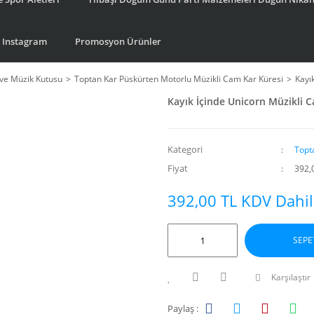
Instagram
Promosyon Ürünler
ve Müzik Kutusu
Toptan Kar Püskürten Motorlu Müzikli Cam Kar Küresi
Kayı
Kayık İçinde Unicorn Müzikli 
Kategori
Topt
Fiyat
392,
392,00 TL KDV Dahil
SEPE
Karşılaştır
Paylaş :