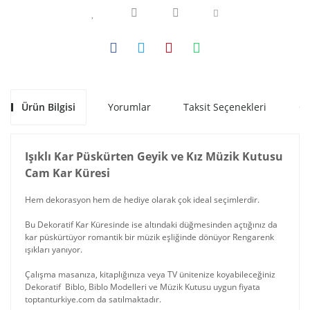
Ürün Bilgisi
Yorumlar
Taksit Seçenekleri
Ön
Işıklı Kar Püskürten Geyik ve Kız Müzik Kutusu
Cam Kar Küresi
Hem dekorasyon hem de hediye olarak çok ideal seçimlerdir.
Bu Dekoratif Kar Küresinde ise altındaki düğmesinden açtığınız da
kar püskürtüyor romantik bir müzik eşliğinde dönüyor Rengarenk
ışıkları yanıyor.
Çalışma masanıza, kitaplığınıza veya TV ünitenize koyabileceğiniz
Dekoratif Biblo, Biblo Modelleri ve Müzik Kutusu uygun fiyata
toptanturkiye.com da satılmaktadır.