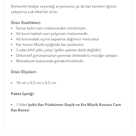
Romantik hediye seçeneği arıyorsanız ya da kar küreleri ilginizi
çekiyorsa çok ideal bir ürün.
Ürün Özellikleri:
Fanus kalın cam malzemeden üretilmiştir.
Alt kısmı kaliteli sert polyester malzemedir.
Alt kısmındaki açma kapatma düğmesi mevcuttur
Kar küresi Müzik eşliğinde kar püskürtür
3 adet AAA pille çalışır (piller pakete dahil değildir)
Dekoratif görünümünün yanında dinlendirici müziğe sahiptir.
Muhafazalı kutusunda gönderilmektedir.
Ürün Ölçüleri:
18 cm x 9.5 cm x 9.5 cm
Paket İçeriği:
1 Adet
Işıklı Kar Püskürten Geyik ve Kız Müzik Kutusu Cam
Kar Küresi