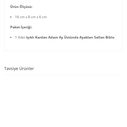
Ürün Ölçüsü:
16 cm x 8 cm x 6 cm
Paket İçeriği:
1 Adet
Işıklı Kardan Adam Ay Üstünde Ayakları Sallan Biblo
Tavsiye Ürünler