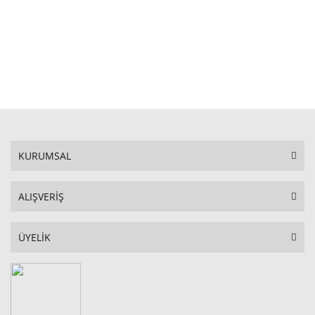
STOKTA YOK
KURUMSAL
ALIŞVERİŞ
ÜYELİK