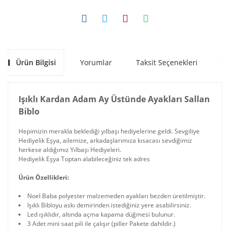
Ürün Bilgisi
Yorumlar
Taksit Seçenekleri
Ön
Işıklı Kardan Adam Ay Üstünde Ayakları Sallan
Biblo
Hepimizin merakla beklediği yılbaşı hediyelerine geldi. Sevgiliye
Hediyelik Eşya, ailemize, arkadaşlarımıza kısacası sevdiğimiz
herkese aldığımız Yılbaşı Hediyeleri.
Hediyelik Eşya Toptan alabileceğiniz tek adres
Ürün Özellikleri:
Noel Baba polyester malzemeden ayakları bezden üretilmiştir.
Işıklı Bibloyu askı demirinden istediğiniz yere asabilirsiniz.
Led ışıklıdır, altında açma kapama düğmesi bulunur.
3 Adet mini saat pili ile çalışır (piller Pakete dahildir.)