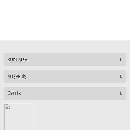
STOKTA YOK
KURUMSAL
ALIŞVERİŞ
ÜYELİK