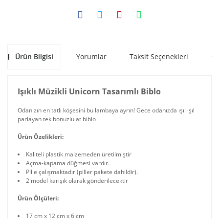
Ürün Bilgisi
Yorumlar
Taksit Seçenekleri
Ön
Işıklı Müzikli Unicorn Tasarımlı Biblo
Odanızın en tatlı köşesini bu lambaya ayrın! Gece odanızda ışıl ışıl
parlayan tek bonuzlu at biblo
Ürün Özelikleri:
Kaliteli plastik malzemeden üretilmiştir
Açma-kapama düğmesi vardır.
Pille çalışmaktadır (piller pakete dahildir).
2 model karışık olarak gönderilecektir
Ürün Ölçüleri:
17 cm x 12 cm x 6 cm