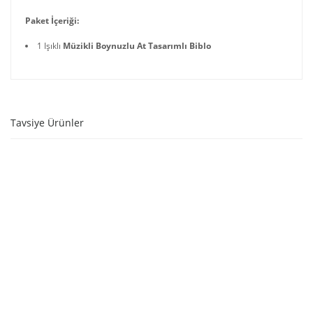
Paket İçeriği:
1 Işıklı
Müzikli Boynuzlu At Tasarımlı Biblo
Tavsiye Ürünler