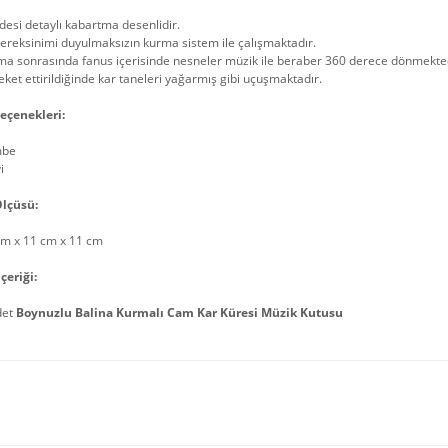
esi detaylı kabartma desenlidir.
gereksinimi duyulmaksızın kurma sistem ile çalışmaktadır.
ma sonrasında fanus içerisinde nesneler müzik ile beraber 360 derece dönmekted
ket ettirildiğinde kar taneleri yağarmış gibi uçuşmaktadır.
eçenekleri:
mbe
i
lçüsü:
cm x 11 cm x 11 cm
çeriği:
det
Boynuzlu Balina Kurmalı Cam Kar Küresi Müzik Kutusu