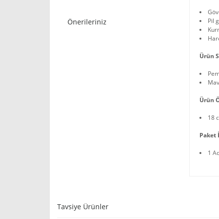
Gövd
Pil 
Önerileriniz
Kur
Hare
Ürün S
Pe
Mav
Ürün Ö
18 
Paket İ
1 A
Tavsiye Ürünler