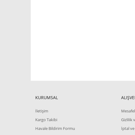
KURUMSAL
ALIŞVE
İletişim
Mesafel
Kargo Takibi
Gizlilik
Havale Bildirim Formu
İptal ve