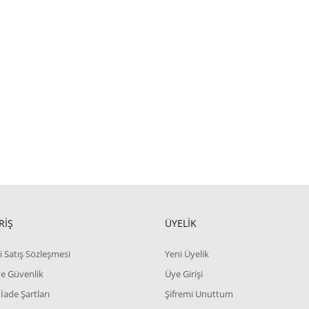
RİŞ
ÜYELİK
i Satış Sözleşmesi
Yeni Üyelik
 ve Güvenlik
Üye Girişi
 İade Şartları
Şifremi Unuttum