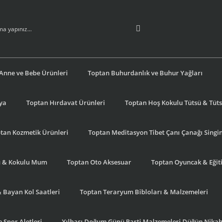
Anne ve Bebe Ürünleri
Toptan Buhurdanlık ve Buhur Yağları
şya
Toptan Hırdavat Ürünleri
Toptan Hoş Kokulu Tütsü & Tütsü
tan Kozmetik Ürünleri
Toptan Meditasyon Tibet Çanı Çanağı Singi
u & Kokulu Mum
Toptan Oto Aksesuar
Toptan Oyuncak & Eğiti
& Bayan Kol Saatleri
Toptan Teraryum Bibloları & Malzemeleri
 Spor Aletleri
Yılbaşı Doğum Günü Parti Malzemeleri Düğün Nikah