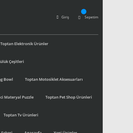
Giriş
Sepetim
Toptan Elektronik Ürünler
lük Çeşitleri
ng Bowl
Toptan Motosiklet Aksesuarları
ci Materyal Puzzle
Toptan Pet Shop Ürünleri
Toptan Tv Ürünleri
 Şekeri
Anasayfa
Yeni Ürünler