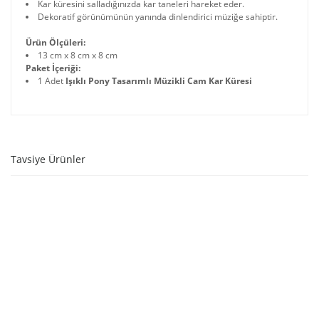
Kar küresini salladığınızda kar taneleri hareket eder.
Dekoratif görünümünün yanında dinlendirici müziğe sahiptir.
Ürün Ölçüleri:
13 cm x 8 cm x 8 cm
Paket İçeriği:
1 Adet
Işıklı Pony Tasarımlı Müzikli Cam Kar Küresi
Tavsiye Ürünler