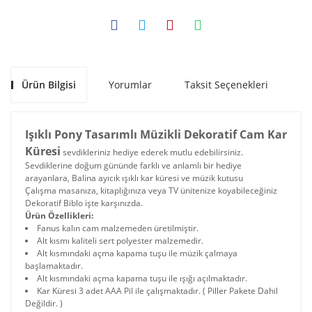
Ürün Bilgisi
Yorumlar
Taksit Seçenekleri
Ön
Işıklı Pony Tasarımlı Müzikli Dekoratif Cam Kar
Küresi
sevdikleriniz hediye ederek mutlu edebilirsiniz.
Sevdiklerine doğum gününde farklı ve anlamlı bir hediye
arayanlara, Balina ayıcık ışıklı kar küresi ve müzik kutusu
Çalışma masanıza, kitaplığınıza veya TV ünitenize koyabileceğiniz
Dekoratif Biblo işte karşınızda.
Ürün Özellikleri:
Fanus kalın cam malzemeden üretilmiştir.
Alt kısmı kaliteli sert polyester malzemedir.
Alt kısmındaki açma kapama tuşu ile müzik çalmaya
başlamaktadır.
Alt kısmındaki açma kapama tuşu ile ışığı açılmaktadır.
Kar Küresi 3 adet AAA Pil ile çalışmaktadır. ( Piller Pakete Dahil
Değildir. )