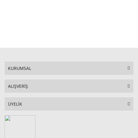
STOKTA YOK
KURUMSAL
ALIŞVERİŞ
ÜYELİK