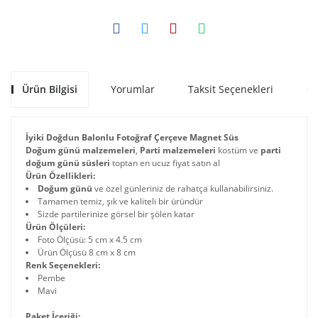
Ürün Bilgisi
Yorumlar
Taksit Seçenekleri
Ön
İyiki Doğdun Balonlu Fotoğraf Çerçeve Magnet Süs
Doğum günü malzemeleri
,
Parti malzemeleri
kostüm ve
parti
doğum günü süsleri
toptan en ucuz fiyat satın al
Ürün Özellikleri:
Doğum günü
ve özel günleriniz de rahatça kullanabilirsiniz.
Tamamen temiz, şık ve kaliteli bir üründür
Sizde partilerinize görsel bir şölen katar
Ürün Ölçüleri:
Foto Ölçüsü: 5 cm x 4.5 cm
Ürün Ölçüsü 8 cm x 8 cm
Renk Seçenekleri:
Pembe
Mavi
Paket İçeriği: