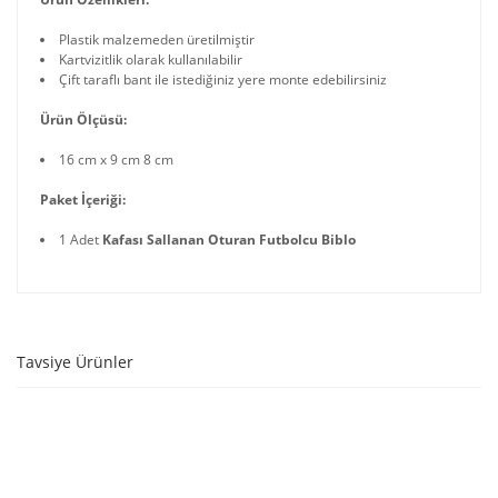
Plastik malzemeden üretilmiştir
Kartvizitlik olarak kullanılabilir
Çift taraflı bant ile istediğiniz yere monte edebilirsiniz
Ürün Ölçüsü:
16 cm x 9 cm 8 cm
Paket İçeriği:
1 Adet
Kafası Sallanan Oturan Futbolcu Biblo
Tavsiye Ürünler