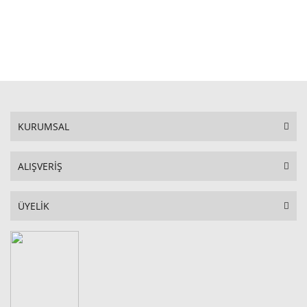
STOKTA YOK
KURUMSAL
ALIŞVERİŞ
ÜYELİK