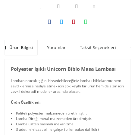
Ürün Bilgisi
Yorumlar
Taksit Seçenekleri
Ön
Polyester Işıklı Unicorn Biblo Masa Lambası
Lambanın sıcak ışığını hissedebileceğiniz lambalı biblolarımız hem
sevdiklerinize hediye etmek için çok keyifli bir ürün hem de sizin için
zevkli dekoratif modeller arasında olacak.
Ürün Özellikleri:
Kaliteli polyester malzemeden üretilmiştir.
Lamba Direği metal malzemeden üretilmiştir.
Lamba üstten basmalı mekanizma.
3 adet mini saat pil ile çalışır (piller paket dahildir)