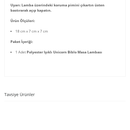
Uyarı: Lamba üzerindeki koruma pimini çıkartın üsten
bastırarak açıp kapatın.
Ürün Ölçüleri:
18 cm x 7 cm x 7 cm
Paket İçeriği:
1 Adet
Polyester Işıklı Unicorn Biblo Masa Lambası
Tavsiye Ürünler