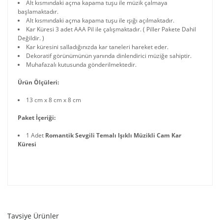
Alt kısmındaki açma kapama tuşu ile müzik çalmaya
başlamaktadır.
Alt kısmındaki açma kapama tuşu ile ışığı açılmaktadır.
Kar Küresi 3 adet AAA Pil ile çalışmaktadır. ( Piller Pakete Dahil
Değildir. )
Kar küresini salladığınızda kar taneleri hareket eder.
Dekoratif görünümünün yanında dinlendirici müziğe sahiptir.
Muhafazalı kutusunda gönderilmektedir.
Ürün Ölçüleri:
13 cm x 8 cm x 8 cm
Paket İçeriği:
1 Adet
Romantik Sevgili Temalı Işıklı Müzikli Cam Kar
Küresi
Tavsiye Ürünler