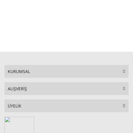
STOKTA YOK
KURUMSAL
ALIŞVERİŞ
ÜYELİK