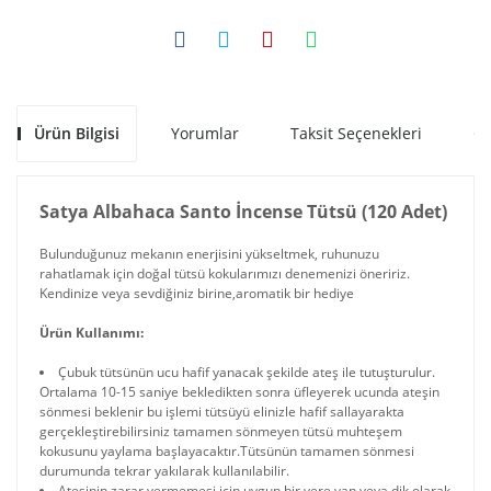
Ürün Bilgisi
Yorumlar
Taksit Seçenekleri
Ön
Satya Albahaca Santo İncense Tütsü (120 Adet)
Bulunduğunuz mekanın enerjisini yükseltmek, ruhunuzu
rahatlamak için doğal tütsü kokularımızı denemenizi öneririz.
Kendinize veya sevdiğiniz birine,aromatik bir hediye
Ürün Kullanımı:
Çubuk tütsünün ucu hafif yanacak şekilde ateş ile tutuşturulur.
Ortalama 10-15 saniye bekledikten sonra üfleyerek ucunda ateşin
sönmesi beklenir bu işlemi tütsüyü elinizle hafif sallayarakta
gerçekleştirebilirsiniz tamamen sönmeyen tütsü muhteşem
kokusunu yaylama başlayacaktır.Tütsünün tamamen sönmesi
durumunda tekrar yakılarak kullanılabilir.
Ateşinin zarar vermemesi için uygun bir yere yan veya dik olarak