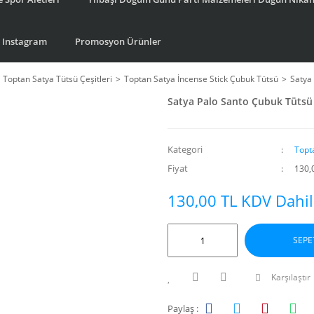
Instagram
Promosyon Ürünler
Toptan Satya Tütsü Çeşitleri
Toptan Satya İncense Stick Çubuk Tütsü
Satya
Satya Palo Santo Çubuk Tütsü 
Kategori
Topt
Fiyat
130,
130,00 TL KDV Dahil
SEPE
Karşılaştır
Paylaş :