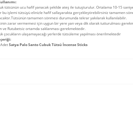
ullanımı:
k tütsünün ucu hafif yanacak şekilde ateş ile tutuşturulur. Ortalama 10-15 sani
r bu işlemi tütsüyü elinizle hafif sallayarakta gerçekleştirebilirsiniz tamame
acaktır.Tütsünün tamamen sönmesi durumunda tekrar yakılarak kullanılabilir.
inin zarar vermemesi için uygun bir yere yan veya dik olarak tutturulması gerek
in ve Rutubetsiz ortamda saklanması gerekmektedir.
ük çocukların ulaşamayacağı yerlerde tütsüleme yapılması önerilmektedir
çeriği:
 Adet
Satya Palo Santo Cubuk Tütsü İncense Sticks