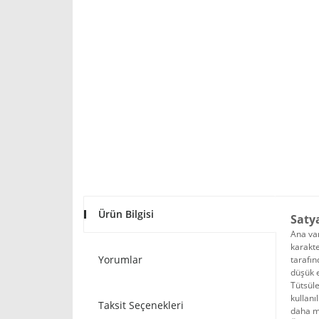
Ürün Bilgisi
Saty
Ana van
karakte
Yorumlar
tarafın
düşük e
Tütsüle
kullanı
Taksit Seçenekleri
daha mu