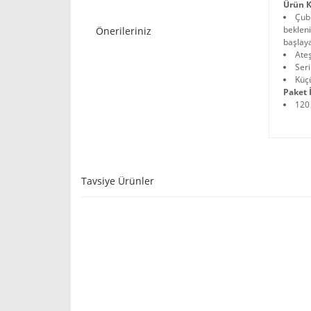
Ürün K
Çubu
bekleni
Önerileriniz
başlay
Ateş
Ser
Küç
Paket İ
120
Tavsiye Ürünler