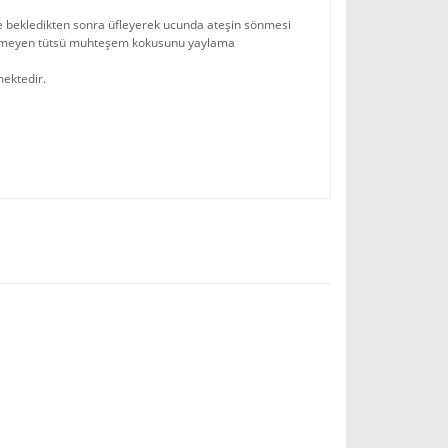
ye bekledikten sonra üfleyerek ucunda ateşin sönmesi
n sönmeyen tütsü muhteşem kokusunu yaylama
mektedir.