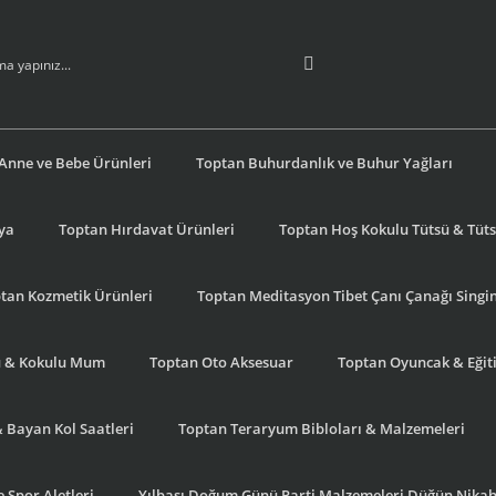
Anne ve Bebe Ürünleri
Toptan Buhurdanlık ve Buhur Yağları
şya
Toptan Hırdavat Ürünleri
Toptan Hoş Kokulu Tütsü & Tütsü
tan Kozmetik Ürünleri
Toptan Meditasyon Tibet Çanı Çanağı Singi
u & Kokulu Mum
Toptan Oto Aksesuar
Toptan Oyuncak & Eğiti
& Bayan Kol Saatleri
Toptan Teraryum Bibloları & Malzemeleri
 Spor Aletleri
Yılbaşı Doğum Günü Parti Malzemeleri Düğün Nikah