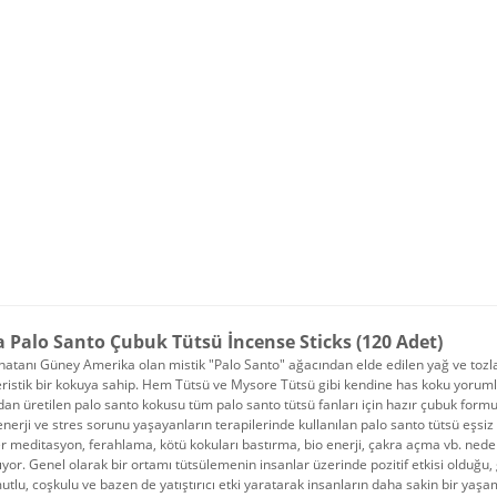
a Palo Santo Çubuk Tütsü İncense Sticks (120 Adet)
atanı Güney Amerika olan mistik "Palo Santo" ağacından elde edilen yağ ve tozlar
ristik bir kokuya sahip. Hem Tütsü ve Mysore Tütsü gibi kendine has koku yorumlar
dan üretilen palo santo kokusu tüm palo santo tütsü fanları için hazır çubuk form
nerji ve stres sorunu yaşayanların terapilerinde kullanılan palo santo tütsü eşsiz
r meditasyon, ferahlama, kötü kokuları bastırma, bio enerji, çakra açma vb. nedenl
lıyor. Genel olarak bir ortamı tütsülemenin insanlar üzerinde pozitif etkisi olduğu,
tlu, coşkulu ve bazen de yatıştırıcı etki yaratarak insanların daha sakin bir yaşa