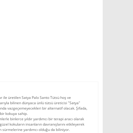
 ile üretilen Satya Palo Santo Tütsü hoş ve
ıyla bilinen dünyaca ünlü tütsü üreticisi "Satya"
unda vazgeçemeyecekleri bir alternatif olacak. Şifada,
 bir kokuya sahip.
erle binlerce yıldır yardımcı bir terapi aracı olarak
 güzel kokuların insanların davranışlarını etkileyerek
m sürmelerine yardımcı olduğu da biliniyor.