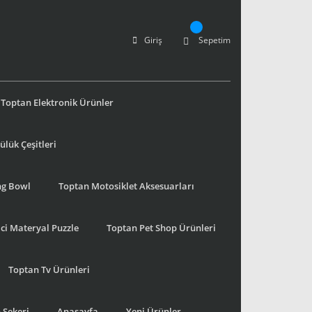
Giriş
Sepetim
Toptan Elektronik Ürünler
lük Çeşitleri
ng Bowl
Toptan Motosiklet Aksesuarları
ci Materyal Puzzle
Toptan Pet Shop Ürünleri
Toptan Tv Ürünleri
 Şekeri
Anasayfa
Yeni Ürünler