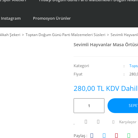
Instagram
Promosyon Ürünler
Nikah Şekeri
Toptan Doğum Günü Parti Malzemeleri Süsleri
Sevimli Hayvanl
Sevimli Hayvanlar Masa Örtüsü
Kategori
Topt
Fiyat
280,
280,00 TL KDV Dahil
SEPE
Karşılaştır
Paylaş :