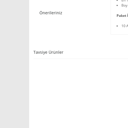
En 
Boy
Önerileriniz
Paket İ
10 
Tavsiye Ürünler