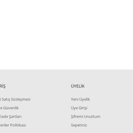
RİŞ
ÜYELİK
i Satış Sözleşmesi
Yeni Üyelik
 ve Güvenlik
Üye Girişi
 İade Şartları
Şifremi Unuttum
Veriler Politikası
Sepetiniz