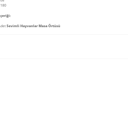
108
 180
çeriği:
Adet
Sevimli Hayvanlar Masa Örtüsü