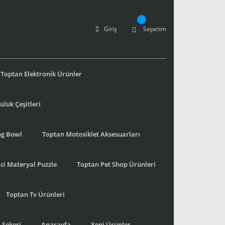
Giriş
Sepetim
Toptan Elektronik Ürünler
lük Çeşitleri
ng Bowl
Toptan Motosiklet Aksesuarları
ci Materyal Puzzle
Toptan Pet Shop Ürünleri
Toptan Tv Ürünleri
 Şekeri
Anasayfa
Yeni Ürünler