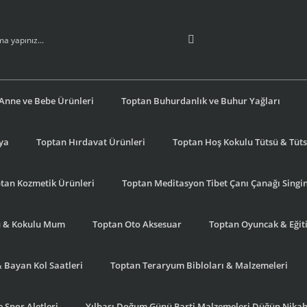
Anne ve Bebe Ürünleri
Toptan Buhurdanlık ve Buhur Yağları
şya
Toptan Hırdavat Ürünleri
Toptan Hoş Kokulu Tütsü & Tütsü
tan Kozmetik Ürünleri
Toptan Meditasyon Tibet Çanı Çanağı Singi
u & Kokulu Mum
Toptan Oto Aksesuar
Toptan Oyuncak & Eğiti
& Bayan Kol Saatleri
Toptan Teraryum Bibloları & Malzemeleri
 Spor Aletleri
Yılbaşı Doğum Günü Parti Malzemeleri Düğün Nikah