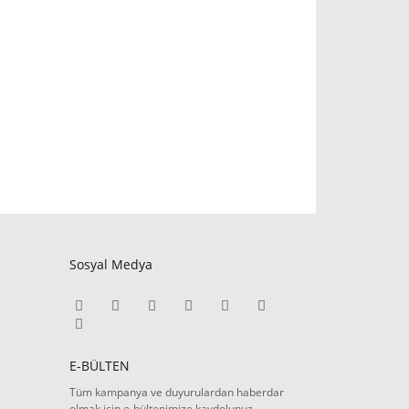
Sosyal Medya
E-BÜLTEN
Tüm kampanya ve duyurulardan haberdar
olmak için e-bültenimize kaydolunuz.