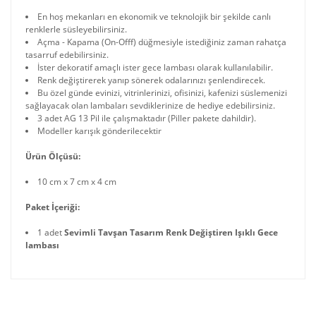
En hoş mekanları en ekonomik ve teknolojik bir şekilde canlı
renklerle süsleyebilirsiniz.
Açma - Kapama (On-Offf) düğmesiyle istediğiniz zaman rahatça
tasarruf edebilirsiniz.
İster dekoratif amaçlı ister gece lambası olarak kullanılabilir.
Renk değiştirerek yanıp sönerek odalarınızı şenlendirecek.
Bu özel günde evinizi, vitrinlerinizi, ofisinizi, kafenizi süslemenizi
sağlayacak olan lambaları sevdiklerinize de hediye edebilirsiniz.
3 adet AG 13 Pil ile çalışmaktadır (Piller pakete dahildir).
Modeller karışık gönderilecektir
Ürün Ölçüsü:
10 cm x 7 cm x 4 cm
Paket İçeriği:
1 adet
Sevimli Tavşan Tasarım Renk Değiştiren Işıklı Gece
lambası