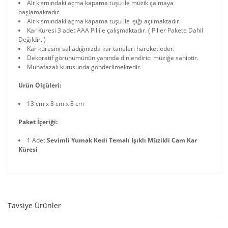
Alt kısmındaki açma kapama tuşu ile müzik çalmaya
başlamaktadır.
Alt kısmındaki açma kapama tuşu ile ışığı açılmaktadır.
Kar Küresi 3 adet AAA Pil ile çalışmaktadır. ( Piller Pakete Dahil
Değildir. )
Kar küresini salladığınızda kar taneleri hareket eder.
Dekoratif görünümünün yanında dinlendirici müziğe sahiptir.
Muhafazalı kutusunda gönderilmektedir.
Ürün Ölçüleri:
13 cm x 8 cm x 8 cm
Paket İçeriği:
1 Adet
Sevimli Yumak Kedi Temalı Işıklı Müzikli Cam Kar
Küresi
Tavsiye Ürünler