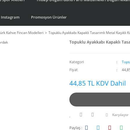
Instagram
Promosyon Ürünler
ürk Kahve Fincan Modelleri
Topuklu Ayakkabı Kapaklı Tasarımlı Metal Kaşıklı 
Topuklu Ayakkabı Kapaklı Tasa
Kategori
Topt
Fiyat
44,8
44,85 TL KDV Dahil
Karşılaştır
Paylaş :