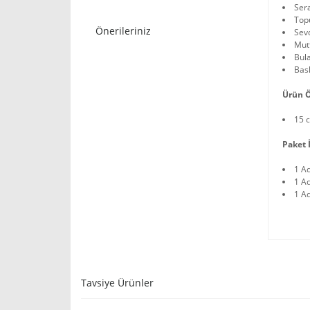
Ser
Topu
Önerileriniz
Sevd
Mutf
Bula
Bask
Ürün Ö
15 
Paket İ
1 A
1 A
1 A
Tavsiye Ürünler