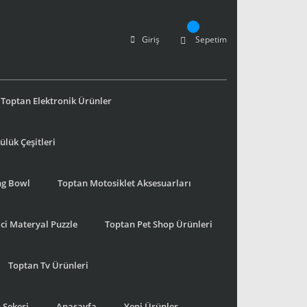
Giriş
Sepetim
Toptan Elektronik Ürünler
lük Çeşitleri
ng Bowl
Toptan Motosiklet Aksesuarları
ci Materyal Puzzle
Toptan Pet Shop Ürünleri
Toptan Tv Ürünleri
 Şekeri
Anasayfa
Yeni Ürünler