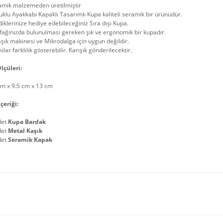
amik malzemeden üretilmiştir
klu Ayakkabı Kapaklı Tasarımlı Kupa kaliteli seramik bir ürünüdür.
iklerinize hediye edebileceğiniz Sıra dışı Kupa.
ağınızda bulunulması gereken şık ve ergonomik bir kupadır.
şık makinesi ve Mikrodalga için uygun değildir.
ılar farklılık gösterebilir. Karışık gönderilecektir.
lçüleri:
cm x 9.5 cm x 13 cm
çeriği:
det
Kupa Bardak
det
Metal Kaşık
det
Seramik Kapak