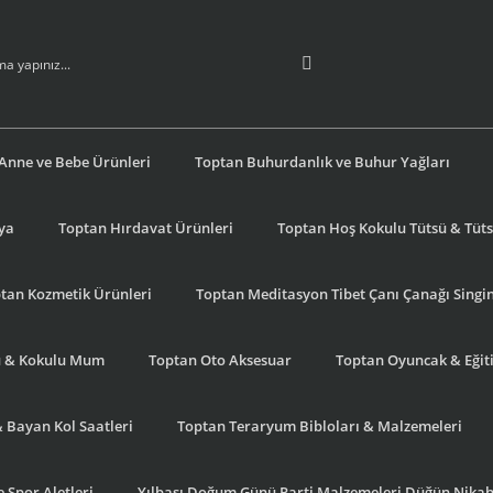
Anne ve Bebe Ürünleri
Toptan Buhurdanlık ve Buhur Yağları
şya
Toptan Hırdavat Ürünleri
Toptan Hoş Kokulu Tütsü & Tütsü
tan Kozmetik Ürünleri
Toptan Meditasyon Tibet Çanı Çanağı Singi
u & Kokulu Mum
Toptan Oto Aksesuar
Toptan Oyuncak & Eğiti
& Bayan Kol Saatleri
Toptan Teraryum Bibloları & Malzemeleri
 Spor Aletleri
Yılbaşı Doğum Günü Parti Malzemeleri Düğün Nikah