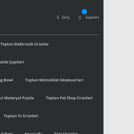
Giriş
Sepetim
Toptan Elektronik Ürünler
lük Çeşitleri
ng Bowl
Toptan Motosiklet Aksesuarları
ci Materyal Puzzle
Toptan Pet Shop Ürünleri
Toptan Tv Ürünleri
 Şekeri
Anasayfa
Yeni Ürünler