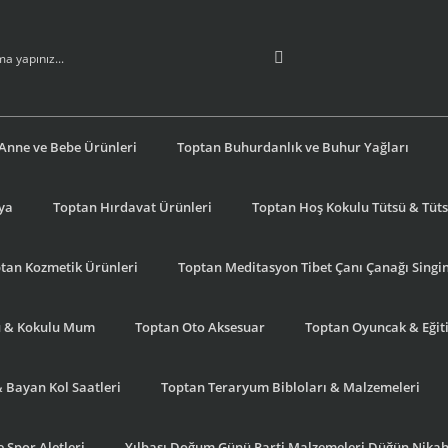
Anne ve Bebe Ürünleri
Toptan Buhurdanlık ve Buhur Yağları
şya
Toptan Hırdavat Ürünleri
Toptan Hoş Kokulu Tütsü & Tütsü
tan Kozmetik Ürünleri
Toptan Meditasyon Tibet Çanı Çanağı Singi
u & Kokulu Mum
Toptan Oto Aksesuar
Toptan Oyuncak & Eğiti
& Bayan Kol Saatleri
Toptan Teraryum Bibloları & Malzemeleri
 Spor Aletleri
Yılbaşı Doğum Günü Parti Malzemeleri Düğün Nikah