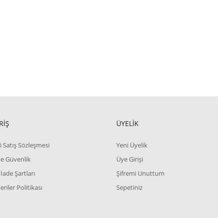
RİŞ
ÜYELİK
i Satış Sözleşmesi
Yeni Üyelik
 ve Güvenlik
Üye Girişi
 İade Şartları
Şifremi Unuttum
Veriler Politikası
Sepetiniz