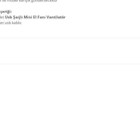
 ve model karışık gönderilecektir
çeriği:
det
Usb Şarjlı Mini El Fanı Vantilatör
et usb kablo