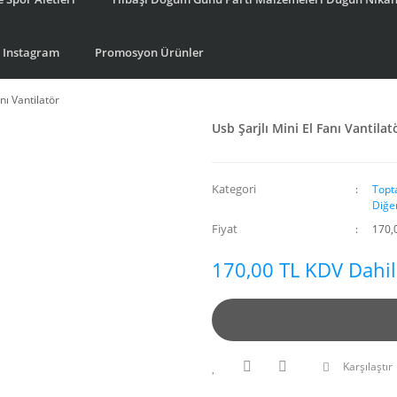
Instagram
Promosyon Ürünler
nı Vantilatör
Usb Şarjlı Mini El Fanı Vantilat
Kategori
Topt
Diğe
Fiyat
170,
170,00 TL KDV Dahil
Karşılaştır