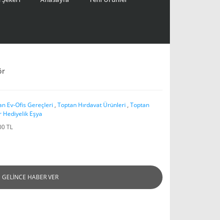
ör
an Ev-Ofis Gereçleri
,
Toptan Hırdavat Ürünleri
,
Toptan
r Hediyelik Eşya
00 TL
GELİNCE HABER VER