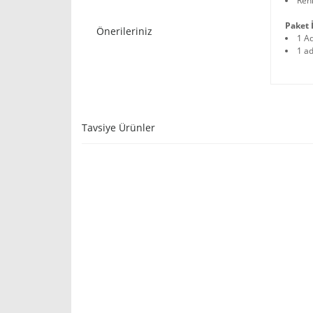
Renk
Paket İ
Önerileriniz
1 A
1 ad
Tavsiye Ürünler