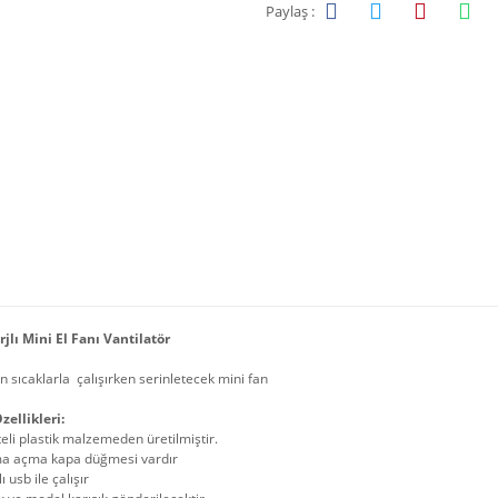
Paylaş :
jlı Mini El Fanı Vantilatör
n sıcaklarla çalışırken serinletecek mini fan
zellikleri:
teli plastik malzemeden üretilmiştir.
a açma kapa düğmesi vardır
lı usb ile çalışır