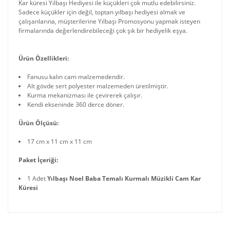
Kar küresi Yılbaşı Hediyesi ile küçükleri çok mutlu edebilirsiniz.
Sadece küçükler için değil, toptan yılbaşı hediyesi almak ve
çalışanlarına, müşterilerine Yılbaşı Promosyonu yapmak isteyen
firmalarında değerlendirebileceği çok şık bir hediyelik eşya.
Ürün Özellikleri:
Fanusu kalın cam malzemedendir.
Alt gövde sert polyester malzemeden üretilmiştir.
Kurma mekanizması ile çevirerek çalışır.
Kendi ekseninde 360 derce döner.
Ürün Ölçüsü:
17 cm x 11 cm x 11 cm
Paket İçeriği:
1 Adet
Yılbaşı Noel Baba Temalı Kurmalı Müzikli Cam Kar
Küresi