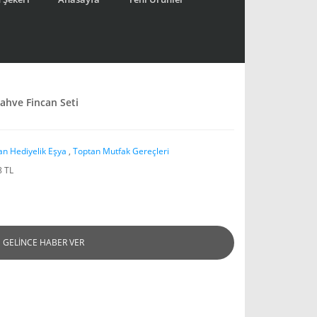
ahve Fincan Seti
an Hediyelik Eşya
,
Toptan Mutfak Gereçleri
8 TL
GELİNCE HABER VER