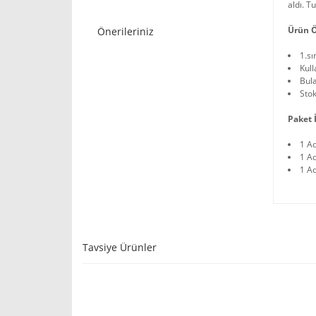
aldı. T
Ürün Ö
Önerileriniz
1.sı
Kull
Bula
Stok
Paket İ
1 A
1 A
1 Ad
Tavsiye Ürünler