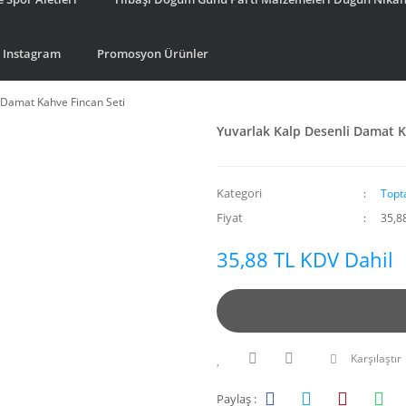
Instagram
Promosyon Ürünler
 Damat Kahve Fincan Seti
Yuvarlak Kalp Desenli Damat K
Kategori
Topt
Fiyat
35,8
35,88 TL KDV Dahil
Karşılaştır
Paylaş :