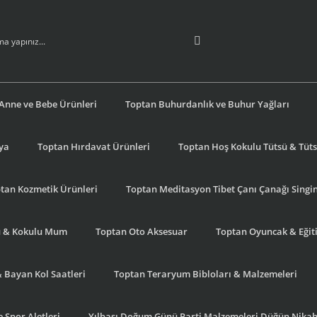
Anne ve Bebe Ürünleri
Toptan Buhurdanlık ve Buhur Yağları
şya
Toptan Hırdavat Ürünleri
Toptan Hoş Kokulu Tütsü & Tütsü
tan Kozmetik Ürünleri
Toptan Meditasyon Tibet Çanı Çanağı Singi
u & Kokulu Mum
Toptan Oto Aksesuar
Toptan Oyuncak & Eğiti
& Bayan Kol Saatleri
Toptan Teraryum Bibloları & Malzemeleri
 Spor Aletleri
Yılbaşı Doğum Günü Parti Malzemeleri Düğün Nikah