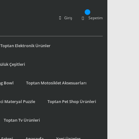
Giriş
Sepetim
Toptan Elektronik Ürünler
lük Çeşitleri
ng Bowl
Toptan Motosiklet Aksesuarları
ci Materyal Puzzle
Toptan Pet Shop Ürünleri
Toptan Tv Ürünleri
 Şekeri
Anasayfa
Yeni Ürünler