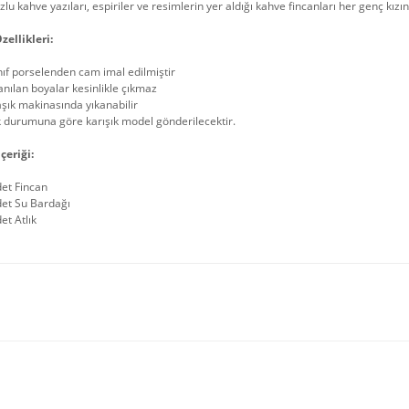
uzlu kahve yazıları, espiriler ve resimlerin yer aldığı kahve fincanları her genç kızı
zellikleri:
nıf porselenden cam imal edilmiştir
anılan boyalar kesinlikle çıkmaz
şık makinasında yıkanabilir
 durumuna göre karışık model gönderilecektir.
çeriği:
det Fincan
det Su Bardağı
et Atlık