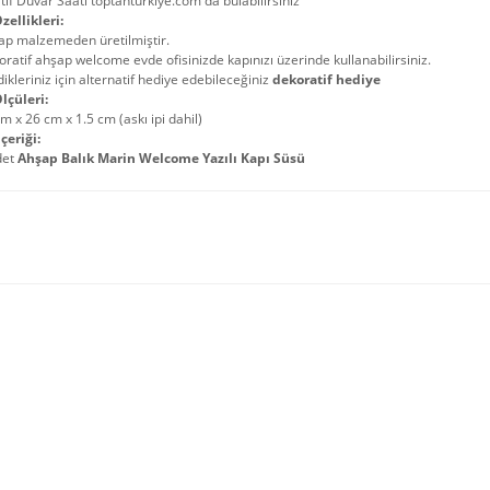
if Duvar Saati toptanturkiye.com da bulabilirsiniz
zellikleri:
ap malzemeden üretilmiştir.
ratif ahşap welcome evde ofisinizde kapınızı üzerinde kullanabilirsiniz.
ikleriniz için alternatif hediye edebileceğiniz
dekoratif hediye
lçüleri:
m x 26 cm x 1.5 cm (askı ipi dahil)
çeriği:
det
Ahşap Balık Marin Welcome Yazılı Kapı Süsü