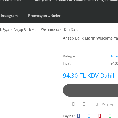
Instagram
Promosyon Ürünler
k Eşya
Ahşap Balık Marin Welcome Yazılı Kapı Süsü
Ahşap Balık Marin Welcome Yaz
Kategori
Topt
Fiyat
94,3
94,30 TL KDV Dahil
Karşılaştır
Paylaş :