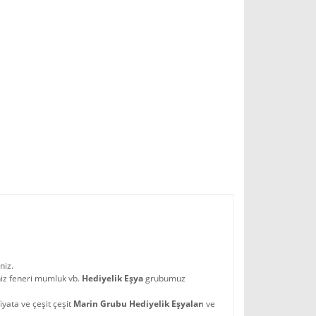
niz.
niz feneri mumluk vb.
Hediyelik Eşya
grubumuz
iyata ve çeşit çeşit
Marin Grubu Hediyelik Eşyalar
ı ve