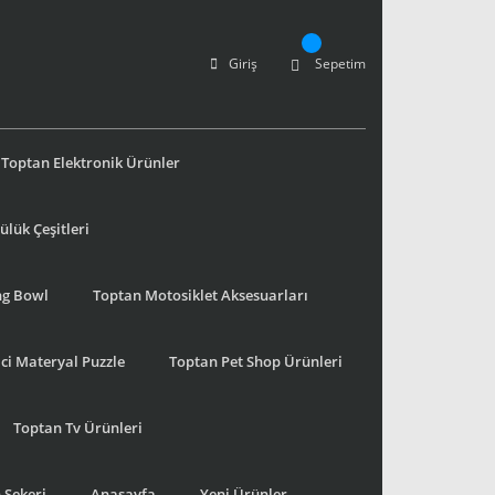
Giriş
Sepetim
Toptan Elektronik Ürünler
lük Çeşitleri
ng Bowl
Toptan Motosiklet Aksesuarları
ci Materyal Puzzle
Toptan Pet Shop Ürünleri
Toptan Tv Ürünleri
 Şekeri
Anasayfa
Yeni Ürünler