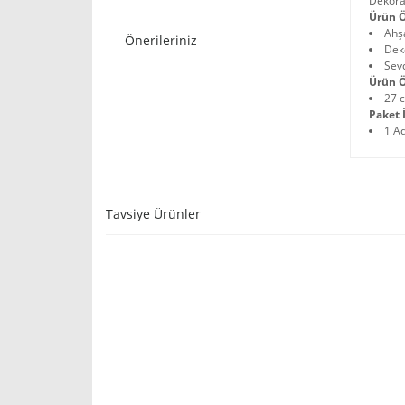
Dekorat
Ürün Ö
Ahş
Önerileriniz
Deko
Sevd
Ürün Ö
27 c
Paket İ
1 A
Tavsiye Ürünler