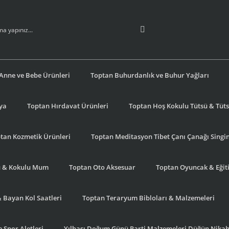
Anne ve Bebe Ürünleri
Toptan Buhurdanlık ve Buhur Yağları
şya
Toptan Hırdavat Ürünleri
Toptan Hoş Kokulu Tütsü & Tütsü
tan Kozmetik Ürünleri
Toptan Meditasyon Tibet Çanı Çanağı Singi
u & Kokulu Mum
Toptan Oto Aksesuar
Toptan Oyuncak & Eğiti
& Bayan Kol Saatleri
Toptan Teraryum Bibloları & Malzemeleri
 Spor Aletleri
Yılbaşı Doğum Günü Parti Malzemeleri Düğün Nikah