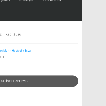
ılı Kapı Süsü
an Marin Hediyelik Eşya
0 TL
GELİNCE HABER VER