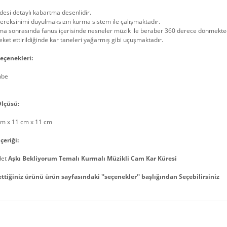
esi detaylı kabartma desenlidir.
gereksinimi duyulmaksızın kurma sistem ile çalışmaktadır.
ma sonrasında fanus içerisinde nesneler müzik ile beraber 360 derece dönmekted
ket ettirildiğinde kar taneleri yağarmış gibi uçuşmaktadır.
eçenekleri:
mbe
lçüsü:
cm x 11 cm x 11 cm
çeriği:
det
Aşkı Bekliyorum Temalı Kurmalı Müzikli Cam Kar Küresi
ettiğiniz ürünü ürün sayfasındaki ''seçenekler'' başlığından Seçebilirsiniz