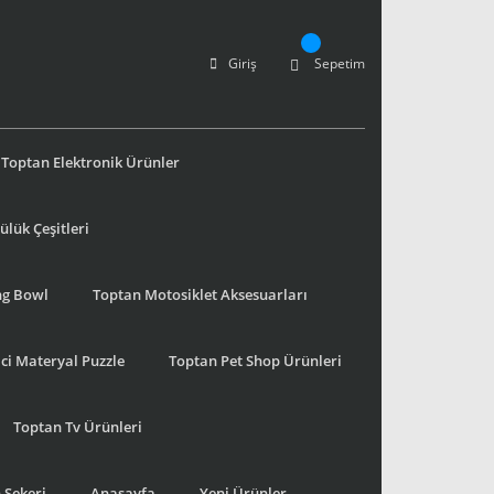
Giriş
Sepetim
Toptan Elektronik Ürünler
lük Çeşitleri
ng Bowl
Toptan Motosiklet Aksesuarları
ci Materyal Puzzle
Toptan Pet Shop Ürünleri
Toptan Tv Ürünleri
 Şekeri
Anasayfa
Yeni Ürünler