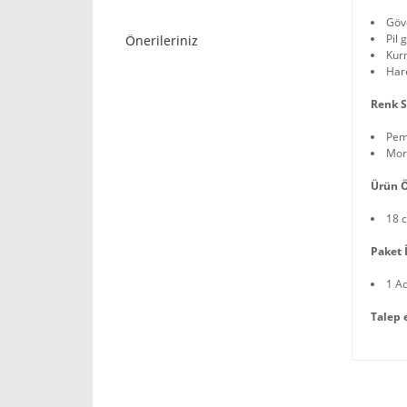
Gövd
Pil 
Önerileriniz
Kur
Hare
Renk S
Pe
Mor
Ürün Ö
18 
Paket İ
1 A
Talep 