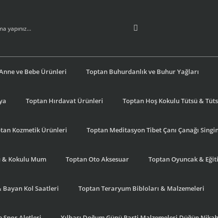
Anne ve Bebe Ürünleri
Toptan Buhurdanlık ve Buhur Yağları
şya
Toptan Hırdavat Ürünleri
Toptan Hoş Kokulu Tütsü & Tütsü
tan Kozmetik Ürünleri
Toptan Meditasyon Tibet Çanı Çanağı Singi
u & Kokulu Mum
Toptan Oto Aksesuar
Toptan Oyuncak & Eğiti
& Bayan Kol Saatleri
Toptan Teraryum Bibloları & Malzemeleri
 Spor Aletleri
Yılbaşı Doğum Günü Parti Malzemeleri Düğün Nikah