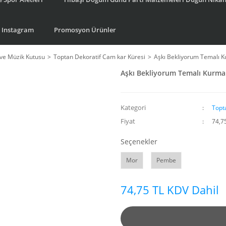
Instagram
Promosyon Ürünler
ve Müzik Kutusu
Toptan Dekoratif Cam kar Küresi
Aşkı Bekliyorum Temalı K
Aşkı Bekliyorum Temalı Kurmal
Kategori
Topt
Fiyat
74,7
Seçenekler
Mor
Pembe
74,75 TL KDV Dahil