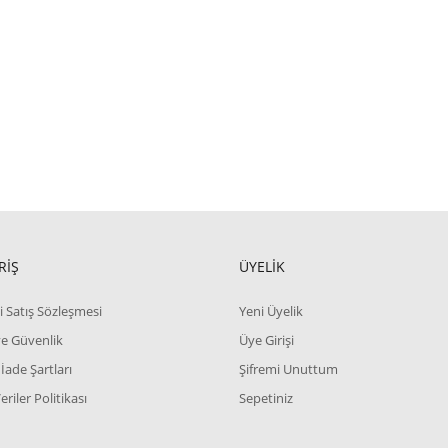
RİŞ
ÜYELİK
i Satış Sözleşmesi
Yeni Üyelik
 ve Güvenlik
Üye Girişi
 İade Şartları
Şifremi Unuttum
Veriler Politikası
Sepetiniz