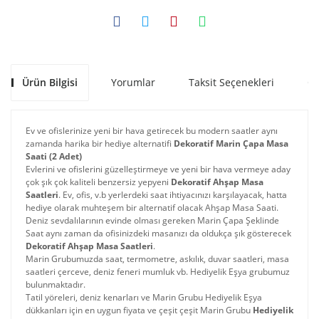
Ürün Bilgisi
Yorumlar
Taksit Seçenekleri
Ön
Ev ve ofislerinize yeni bir hava getirecek bu modern saatler aynı
zamanda harika bir hediye alternatifi
Dekoratif Marin Çapa Masa
Saati (2 Adet)
Evlerini ve ofislerini güzelleştirmeye ve yeni bir hava vermeye aday
çok şık çok kaliteli benzersiz yepyeni
Dekoratif Ahşap Masa
Saatleri
. Ev, ofis, v.b yerlerdeki saat ihtiyacınızı karşılayacak, hatta
hediye olarak muhteşem bir alternatif olacak Ahşap Masa Saati.
Deniz sevdalılarının evinde olması gereken Marin Çapa Şeklinde
Saat aynı zaman da ofisinizdeki masanızı da oldukça şık gösterecek
Dekoratif Ahşap Masa Saatleri
.
Marin Grubumuzda saat, termometre, askılık, duvar saatleri, masa
saatleri çerceve, deniz feneri mumluk vb. Hediyelik Eşya grubumuz
bulunmaktadır.
Tatil yöreleri, deniz kenarları ve Marin Grubu Hediyelik Eşya
dükkanları için en uygun fiyata ve çeşit çeşit Marin Grubu
Hediyelik