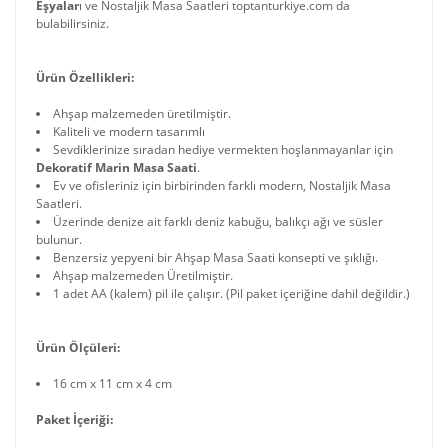
Eşyalar
ı ve Nostaljik Masa Saatleri toptanturkiye.com da
bulabilirsiniz.
Ürün Özellikleri:
Ahşap malzemeden üretilmiştir.
Kaliteli ve modern tasarımlı
Sevdiklerinize sıradan hediye vermekten hoşlanmayanlar için
Dekoratif Marin Masa Saati
.
Ev ve ofisleriniz için birbirinden farklı modern, Nostaljik Masa
Saatleri.
Üzerinde denize ait farklı deniz kabuğu, balıkçı ağı ve süsler
bulunur.
Benzersiz yepyeni bir Ahşap Masa Saati konsepti ve şıklığı.
Ahşap malzemeden Üretilmiştir.
1 adet AA (kalem) pil ile çalışır. (Pil paket içeriğine dahil değildir.)
Ürün Ölçüleri:
16 cm x 11 cm x 4 cm
Paket İçeriği: