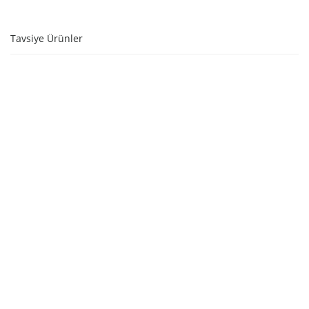
Tavsiye Ürünler
STOKTA YOK
STOKTA YOK