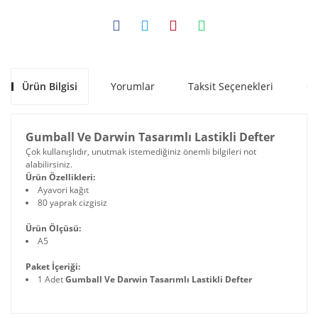
Ürün Bilgisi
Yorumlar
Taksit Seçenekleri
Ön
Gumball Ve Darwin Tasarımlı Lastikli Defter
Çok kullanışlıdır, unutmak istemediğiniz önemli bilgileri not
alabilirsiniz.
Ürün Özellikleri:
Ayavori kağıt
80 yaprak cizgisiz
Ürün Ölçüsü:
A5
Paket İçeriği:
1 Adet
Gumball Ve Darwin Tasarımlı Lastikli Defter