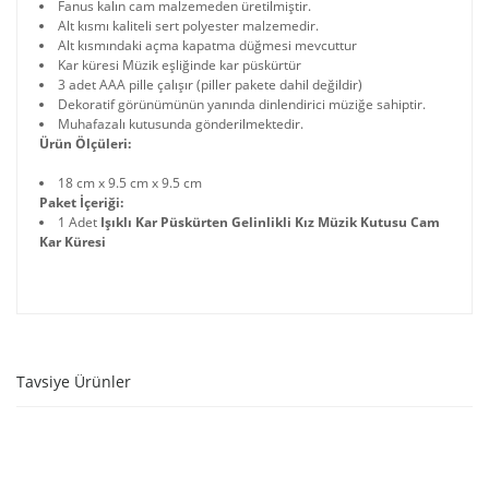
Fanus kalın cam malzemeden üretilmiştir.
Alt kısmı kaliteli sert polyester malzemedir.
Alt kısmındaki açma kapatma düğmesi mevcuttur
Kar küresi Müzik eşliğinde kar püskürtür
3 adet AAA pille çalışır (piller pakete dahil değildir)
Dekoratif görünümünün yanında dinlendirici müziğe sahiptir.
Muhafazalı kutusunda gönderilmektedir.
Ürün Ölçüleri:
18 cm x 9.5 cm x 9.5 cm
Paket İçeriği:
1 Adet
Işıklı Kar Püskürten Gelinlikli Kız Müzik Kutusu Cam
Kar Küresi
Tavsiye Ürünler