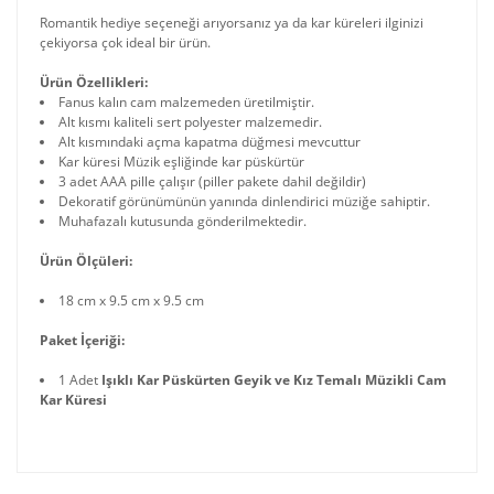
Romantik hediye seçeneği arıyorsanız ya da kar küreleri ilginizi
çekiyorsa çok ideal bir ürün.
Ürün Özellikleri:
Fanus kalın cam malzemeden üretilmiştir.
Alt kısmı kaliteli sert polyester malzemedir.
Alt kısmındaki açma kapatma düğmesi mevcuttur
Kar küresi Müzik eşliğinde kar püskürtür
3 adet AAA pille çalışır (piller pakete dahil değildir)
Dekoratif görünümünün yanında dinlendirici müziğe sahiptir.
Muhafazalı kutusunda gönderilmektedir.
Ürün Ölçüleri:
18 cm x 9.5 cm x 9.5 cm
Paket İçeriği:
1 Adet
Işıklı Kar Püskürten Geyik ve Kız Temalı Müzikli Cam
Kar Küresi