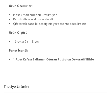
Ürün Özellikleri:
Plastik malzemeden üretilmiştir
Kartvizitlik olarak kullanılabilir
Çift taraflı bant ile istediğiniz yere monte edebilirsiniz
Ürün Ölçüsü:
16 cm x 9 cm 8 cm
Paket İçeriği:
1 Adet
Kafası Sallanan Oturan Futbolcu Dekoratif Biblo
Tavsiye Ürünler