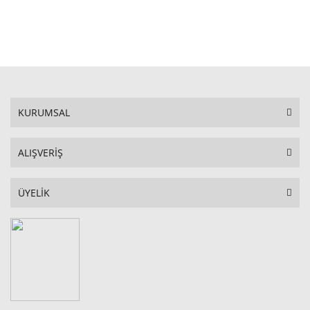
STOKTA YOK
KURUMSAL
ALIŞVERİŞ
ÜYELİK