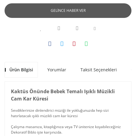
GELİNCE HABER VER
Ürün Bilgisi
Yorumlar
Taksit Seçenekleri
Ön
Kaktüs Önünde Bebek Temalı Işıklı Müzikli
Cam Kar Küresi
Sevdiklerinize dinlendirici müziği ile yokluğunuzda hep sizi
hatırlatacak ışıklı müzikli cam kar küresi
Çalışma masanıza, kitaplığınıza veya TV ünitenize koyabileceğiniz
Dekoratif Biblo işte karşınızda.