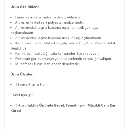
Ürün Özellikleri:
Fanus kalın cam malzemeden üretilmiştir.
Alt kısmı kaliteli sert polyester malzemedir.
Alt kısmındaki açma kapama tuşu ile müzik çalmaya
başlamaktadır.
Alt kısmındaki açma kapama tuşu ile ışığı açılmaktadır.
Kar Küresi 3 adet AAA Pil ile çalışmaktadır. ( Piller Pakete Dahil
Değildir. )
Kar küresini salladığınızda kar taneleri hareket eder.
Dekoratif görünümünün yanında dinlendirici müziğe sahiptir.
Muhafazalı kutusunda gönderilmektedir.
Ürün Ölçüleri:
13 cm x 8 cm x 8 cm
Paket İçeriği:
1 Adet
Kaktüs Önünde Bebek Temalı Işıklı Müzikli Cam Kar
Küresi