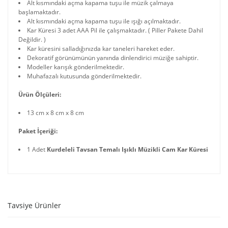
Alt kısmındaki açma kapama tuşu ile müzik çalmaya
başlamaktadır.
Alt kısmındaki açma kapama tuşu ile ışığı açılmaktadır.
Kar Küresi 3 adet AAA Pil ile çalışmaktadır. ( Piller Pakete Dahil
Değildir. )
Kar küresini salladığınızda kar taneleri hareket eder.
Dekoratif görünümünün yanında dinlendirici müziğe sahiptir.
Modeller karışık gönderilmektedir.
Muhafazalı kutusunda gönderilmektedir.
Ürün Ölçüleri:
13 cm x 8 cm x 8 cm
Paket İçeriği:
1 Adet
Kurdeleli Tavsan Temalı Işıklı Müzikli Cam Kar Küresi
Tavsiye Ürünler