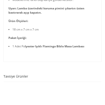
Uyarı: Lamba üzerindeki koruma pimini çıkartın üsten
bastırarak açıp kapatın.
Ürün Ölçüleri:
18 cm x 7 cm x 7 cm
Paket İçeriği:
1 Adet Po
lyester Işıklı Flamingo Biblo Masa Lambası
Tavsiye Ürünler