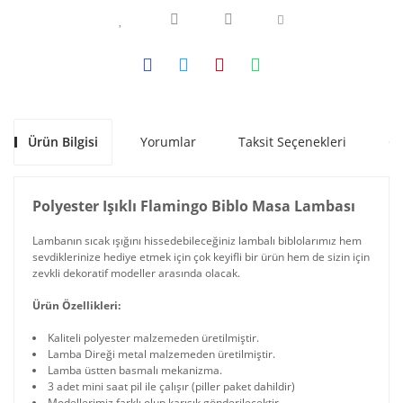
Ürün Bilgisi
Yorumlar
Taksit Seçenekleri
Ön
Polyester Işıklı Flamingo Biblo Masa Lambası
Lambanın sıcak ışığını hissedebileceğiniz lambalı biblolarımız hem
sevdiklerinize hediye etmek için çok keyifli bir ürün hem de sizin için
zevkli dekoratif modeller arasında olacak.
Ürün Özellikleri:
Kaliteli polyester malzemeden üretilmiştir.
Lamba Direği metal malzemeden üretilmiştir.
Lamba üstten basmalı mekanizma.
3 adet mini saat pil ile çalışır (piller paket dahildir)
Modellerimiz farklı olup karışık gönderilecektir.