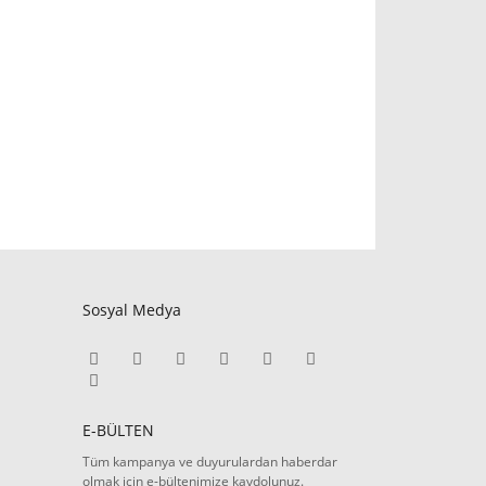
Sosyal Medya
E-BÜLTEN
Tüm kampanya ve duyurulardan haberdar
olmak için e-bültenimize kaydolunuz.