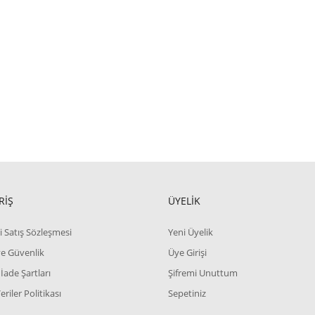
RİŞ
ÜYELİK
i Satış Sözleşmesi
Yeni Üyelik
 ve Güvenlik
Üye Girişi
 İade Şartları
Şifremi Unuttum
Veriler Politikası
Sepetiniz