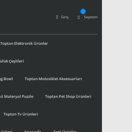
Giriş
Sepetim
Toptan Elektronik Ürünler
lük Çeşitleri
ng Bowl
Toptan Motosiklet Aksesuarları
ci Materyal Puzzle
Toptan Pet Shop Ürünleri
Toptan Tv Ürünleri
 Şekeri
Anasayfa
Yeni Ürünler