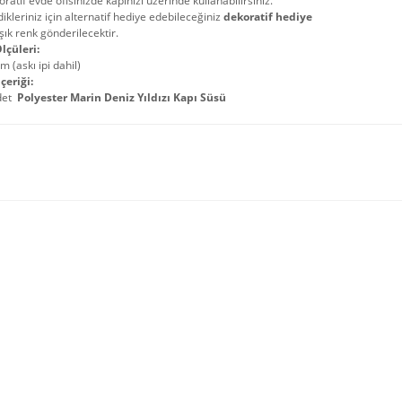
ratif evde ofisinizde kapınızı üzerinde kullanabilirsiniz.
ikleriniz için alternatif hediye edebileceğiniz
dekoratif hediye
şık renk gönderilecektir.
lçüleri:
m (askı ipi dahil)
çeriği:
det
Polyester Marin Deniz Yıldızı Kapı Süsü