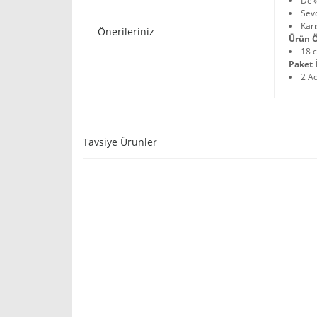
Deko
Sevd
Karı
Önerileriniz
Ürün Ö
18 c
Paket İ
2 A
Tavsiye Ürünler