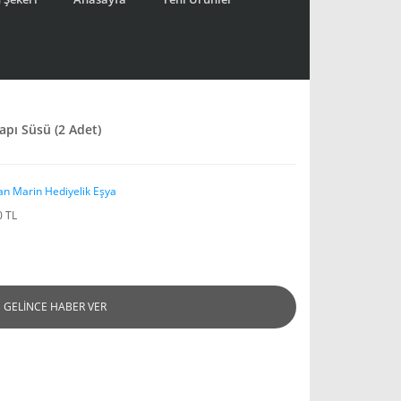
apı Süsü (2 Adet)
an Marin Hediyelik Eşya
0 TL
GELİNCE HABER VER