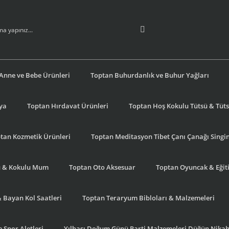
Anne ve Bebe Ürünleri
Toptan Buhurdanlık ve Buhur Yağları
şya
Toptan Hırdavat Ürünleri
Toptan Hoş Kokulu Tütsü & Tütsü
tan Kozmetik Ürünleri
Toptan Meditasyon Tibet Çanı Çanağı Singi
u & Kokulu Mum
Toptan Oto Aksesuar
Toptan Oyuncak & Eğiti
& Bayan Kol Saatleri
Toptan Teraryum Bibloları & Malzemeleri
 Spor Aletleri
Yılbaşı Doğum Günü Parti Malzemeleri Düğün Nikah