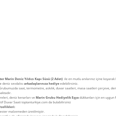
ter Marin Deniz Yıldızı Kapı Süsü (2 Adet)
ile en mutlu anılarınız içine koyarak 
e deniz sevdalısı
arkadaşlarınıza hediye
edebilirsiniz.
Grubumuzda saat, termometre, askılık, duvar saatleri, masa saatleri çerçeve, de
aktadır.
öreleri, deniz kenarları ve
Marin Grubu Hediyelik Eşya
dükkanları için en uygun 
if Duvar Saati toptanturkiye.com da bulabilirsiniz
zellikleri:
ester malzemeden üretilmiştir.