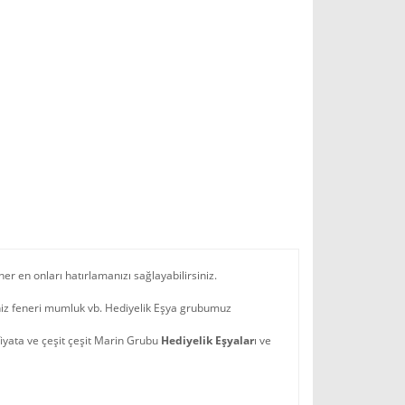
her en onları hatırlamanızı sağlayabilirsiniz.
niz feneri mumluk vb. Hediyelik Eşya grubumuz
fiyata ve çeşit çeşit Marin Grubu
Hediyelik Eşyalar
ı ve