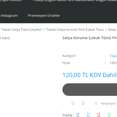
Instagram
Promosyon Ürünler
Toptan Satya Tütsü Çeşitleri
Toptan Satya İncense Stick Çubuk Tütsü
Satya
Satya Koruma Çubuk Tütsü Prot
Kategori
Topt
Fiyat
120,
120,00 TL KDV Dahil
Karşılaştır
Paylaş :