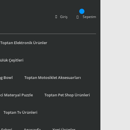
Giriş
Sepetim
Toptan Elektronik Ürünler
lük Çeşitleri
ng Bowl
Toptan Motosiklet Aksesuarları
ci Materyal Puzzle
Toptan Pet Shop Ürünleri
Toptan Tv Ürünleri
 Şekeri
Anasayfa
Yeni Ürünler