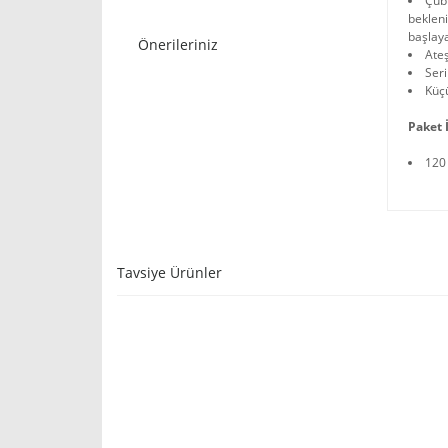
Çubu
bekleni
başlay
Önerileriniz
Ateş
Ser
Küç
Paket İ
120
Tavsiye Ürünler