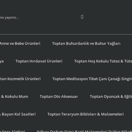
Anne ve Bebe Ürünleri
Toptan Buhurdanlık ve Buhur Yağları
şya
Toptan Hırdavat Ürünleri
Toptan Hoş Kokulu Tütsü & Tütsü
tan Kozmetik Ürünleri
Toptan Meditasyon Tibet Çanı Çanağı Singi
u & Kokulu Mum
Toptan Oto Aksesuar
Toptan Oyuncak & Eğiti
& Bayan Kol Saatleri
Toptan Teraryum Bibloları & Malzemeleri
 Spor Aletleri
Yılbaşı Doğum Günü Parti Malzemeleri Düğün Nikah