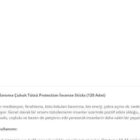
Koruma Çubuk Tütsü Protection İncense Sticks (120 Adet)
r meditasyon, ferahlama, kötü kokuları bastırma, bio enerji, çakra açma vb. nedenl
lıyor. Genel olarak bir ortamı tütsülemenin insanlar üzerinde pozitif etkisi olduğu,
tlu, coşkulu ve bazen de yatıştırıcı etki yaratarak insanların daha sakin bir yaşa
ullanımı: