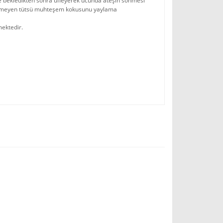
ye bekledikten sonra üfleyerek ucunda ateşin sönmesi
n sönmeyen tütsü muhteşem kokusunu yaylama
mektedir.