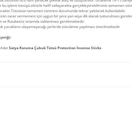
k tütsünün ucu hafif yanacak şekilde ateş ile tutuşturulur. Ortalama 10-15 sani
r bu işlemi tütsüyü elinizle hafif sallayarakta gerçekleştirebilirsiniz tamame
acaktır.Tütsünün tamamen sönmesi durumunda tekrar yakılarak kullanılabilir.
inin zarar vermemesi için uygun bir yere yan veya dik olarak tutturulması gerek
in ve Rutubetsiz ortamda saklanması gerekmektedir.
ük çocukların ulaşamayacağı yerlerde tütsüleme yapılması önerilmektedir
çeriği:
 Adet
Satya Koruma Çubuk Tütsü Protection İncense Sticks