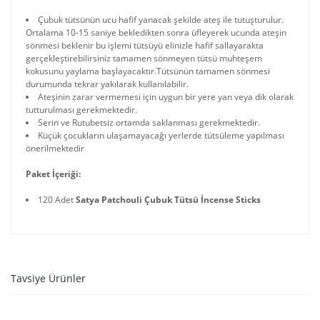
Çubuk tütsünün ucu hafif yanacak şekilde ateş ile tutuşturulur.
Ortalama 10-15 saniye bekledikten sonra üfleyerek ucunda ateşin
sönmesi beklenir bu işlemi tütsüyü elinizle hafif sallayarakta
gerçekleştirebilirsiniz tamamen sönmeyen tütsü muhteşem
kokusunu yaylama başlayacaktır.Tütsünün tamamen sönmesi
durumunda tekrar yakılarak kullanılabilir.
Ateşinin zarar vermemesi için uygun bir yere yan veya dik olarak
tutturulması gerekmektedir.
Serin ve Rutubetsiz ortamda saklanması gerekmektedir.
Küçük çocukların ulaşamayacağı yerlerde tütsüleme yapılması
önerilmektedir
Paket İçeriği:
120 Adet
Satya Patchouli Çubuk Tütsü İncense Sticks
Tavsiye Ürünler