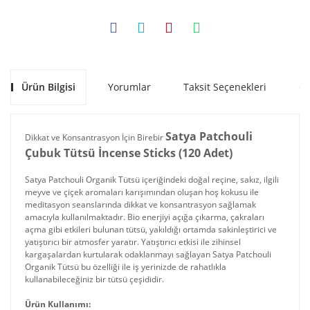
Ürün Bilgisi
Yorumlar
Taksit Seçenekleri
Ön
Satya Patchouli
Dikkat ve Konsantrasyon İçin Birebir
Çubuk Tütsü İncense Sticks (120 Adet)
Satya Patchouli Organik Tütsü içeriğindeki doğal reçine, sakız, ilgili
meyve ve çiçek aromaları karışımından oluşan hoş kokusu ile
meditasyon seanslarında dikkat ve konsantrasyon sağlamak
amacıyla kullanılmaktadır. Bio enerjiyi açığa çıkarma, çakraları
açma gibi etkileri bulunan tütsü, yakıldığı ortamda sakinleştirici ve
yatıştırıcı bir atmosfer yaratır. Yatıştırıcı etkisi ile zihinsel
kargaşalardan kurtularak odaklanmayı sağlayan Satya Patchouli
Organik Tütsü bu özelliği ile iş yerinizde de rahatlıkla
kullanabileceğiniz bir tütsü çeşididir.
Ürün Kullanımı: