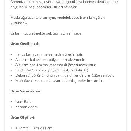
Annenize, babanıza, eşinize yahut çocuklara hediye edebileceğiniz
en güzel yılbaşı hediyeleri sizleri bekliyor.
Mutluluğu uzakta aramayın, mutluluk sevdiklerinizin gülen
yüzünde...
Onları mutlu etmekte pek tabii sizin elinizde.
Ürün Özellikleri:
Fanus kalın cam malzemeden üretilmiştir.
Alt kısmı kaliteli sert polyester malzemedir.
Alt kısmındaki açma kapatma düğmesi mevcuttur
3 adet AAA pille çalışır (piller pakete dahildir)
Dekoratif görünümünün yanında dinlendirici müziğe sahiptir.
Muhafazalı kutusunda asorti olarak gönderilmektedir.
Ürün Seçenekleri:
Noel Baba
Kardan Adam
Ürün Ölçüleri:
18 cm x 11 cm x 11 cm