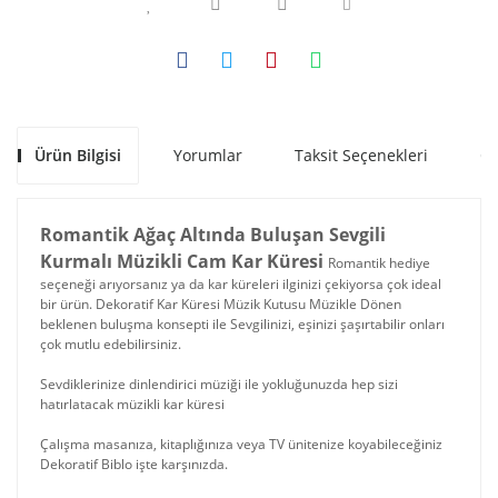
Ürün Bilgisi
Yorumlar
Taksit Seçenekleri
Ön
Romantik Ağaç Altında Buluşan Sevgili
Kurmalı Müzikli Cam Kar Küresi
Romantik hediye
seçeneği arıyorsanız ya da kar küreleri ilginizi çekiyorsa çok ideal
bir ürün. Dekoratif Kar Küresi Müzik Kutusu Müzikle Dönen
beklenen buluşma konsepti ile Sevgilinizi, eşinizi şaşırtabilir onları
çok mutlu edebilirsiniz.
Sevdiklerinize dinlendirici müziği ile yokluğunuzda hep sizi
hatırlatacak müzikli kar küresi
Çalışma masanıza, kitaplığınıza veya TV ünitenize koyabileceğiniz
Dekoratif Biblo işte karşınızda.