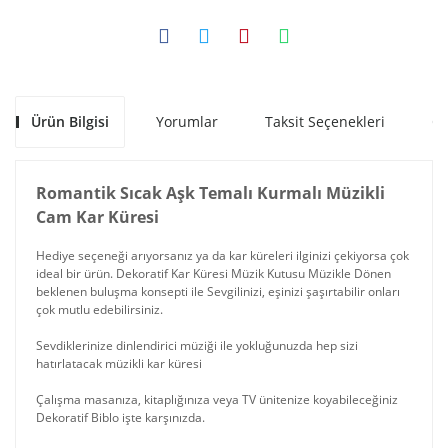
Ürün Bilgisi
Yorumlar
Taksit Seçenekleri
Ön
Romantik Sıcak Aşk Temalı Kurmalı Müzikli
Cam Kar Küresi
Hediye seçeneği arıyorsanız ya da kar küreleri ilginizi çekiyorsa çok
ideal bir ürün. Dekoratif Kar Küresi Müzik Kutusu Müzikle Dönen
beklenen buluşma konsepti ile Sevgilinizi, eşinizi şaşırtabilir onları
çok mutlu edebilirsiniz.
Sevdiklerinize dinlendirici müziği ile yokluğunuzda hep sizi
hatırlatacak müzikli kar küresi
Çalışma masanıza, kitaplığınıza veya TV ünitenize koyabileceğiniz
Dekoratif Biblo işte karşınızda.