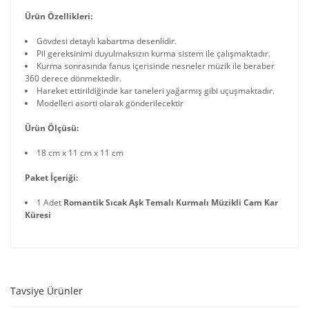
Ürün Özellikleri:
Gövdesi detaylı kabartma desenlidir.
Pil gereksinimi duyulmaksızın kurma sistem ile çalışmaktadır.
Kurma sonrasında fanus içerisinde nesneler müzik ile beraber
360 derece dönmektedir.
Hareket ettirildiğinde kar taneleri yağarmış gibi uçuşmaktadır.
Modelleri asorti olarak gönderilecektir
Ürün Ölçüsü:
18 cm x 11 cm x 11 cm
Paket İçeriği:
1 Adet
Romantik Sıcak Aşk Temalı Kurmalı Müzikli Cam Kar
Küresi
Tavsiye Ürünler