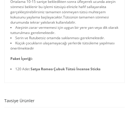
Ortalama 10-15 saniye bekledikten sonra üfleyerek ucunda ateşin
sönmesi beklenir bu işlemi tütsüyü elinizle hafif sallayarakta
gerçekleştirebilirsiniz tamamen sönmeyen tütsü muhteşem
kokusunu yaylama başlayacaktır.Tütsünün tamamen sönmesi
durumunda tekrar yakılarak kullanılabilir.
Ateşinin zarar vermemesi için uygun bir yere yan veya dik olarak
tutturulması gerekmektedir.
Serin ve Rutubetsiz ortamda saklanması gerekmektedir.
Küçük çocukların ulaşamayacağı yerlerde tütsüleme yapılması
önerilmektedir
Paket İçeriği:
120 Adet
Satya Romeo Çubuk Tütsü İncense Sticks
Tavsiye Ürünler