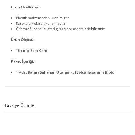
Ürün Özellikleri:
Plastik malzemeden üretilmiştir
Kartvizitlik olarak kullanılabilir
Çift taraflı bant ile istediğiniz yere monte edebilirsiniz
Ürün Ölçüsü:
16 cm x 9 cm 8 cm
Paket İçeriği:
1 Adet
Kafası Sallanan Oturan Futbolcu Tasarımlı Biblo
Tavsiye Ürünler