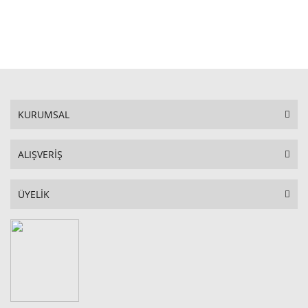
STOKTA YOK
KURUMSAL
ALIŞVERİŞ
ÜYELİK