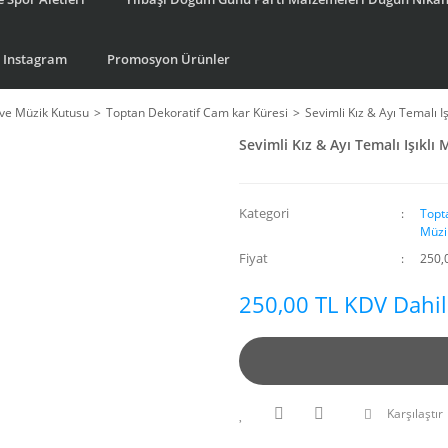
Instagram
Promosyon Ürünler
ve Müzik Kutusu
Toptan Dekoratif Cam kar Küresi
Sevimli Kız & Ayı Temalı I
Sevimli Kız & Ayı Temalı Işıklı
Kategori
Topt
Müzi
Fiyat
250,
250,00 TL KDV Dahil
Karşılaştır