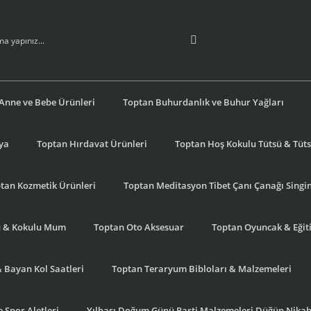
Anne ve Bebe Ürünleri
Toptan Buhurdanlık ve Buhur Yağları
şya
Toptan Hırdavat Ürünleri
Toptan Hoş Kokulu Tütsü & Tütsü
tan Kozmetik Ürünleri
Toptan Meditasyon Tibet Çanı Çanağı Singi
u & Kokulu Mum
Toptan Oto Aksesuar
Toptan Oyuncak & Eğiti
& Bayan Kol Saatleri
Toptan Teraryum Bibloları & Malzemeleri
 Spor Aletleri
Yılbaşı Doğum Günü Parti Malzemeleri Düğün Nikah