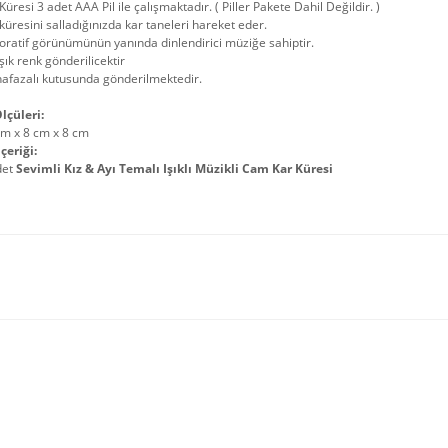
Küresi 3 adet AAA Pil ile çalışmaktadır. ( Piller Pakete Dahil Değildir. )
küresini salladığınızda kar taneleri hareket eder.
ratif görünümünün yanında dinlendirici müziğe sahiptir.
şık renk gönderilicektir
afazalı kutusunda gönderilmektedir.
lçüleri:
cm x 8 cm x 8 cm
çeriği:
det
Sevimli Kız & Ayı Temalı Işıklı Müzikli Cam Kar Küresi