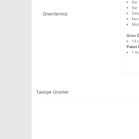
Kar 
Kar 
Deko
Önerileriniz
Karı
Muh
Ürün Ö
13 
Paket İ
1 A
Tavsiye Ürünler