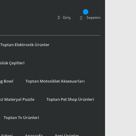
Giriş
Sepetim
Toptan Elektronik Ürünler
lük Çeşitleri
ng Bowl
Toptan Motosiklet Aksesuarları
ci Materyal Puzzle
Toptan Pet Shop Ürünleri
Toptan Tv Ürünleri
 Şekeri
Anasayfa
Yeni Ürünler