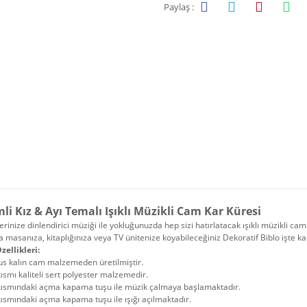
Paylaş :
li Kız & Ayı Temalı Işıklı Müzikli Cam Kar Küresi
erinize dinlendirici müziği ile yokluğunuzda hep sizi hatırlatacak ışıklı müzikli ca
 masanıza, kitaplığınıza veya TV ünitenize koyabileceğiniz Dekoratif Biblo işte ka
zellikleri:
us kalın cam malzemeden üretilmiştir.
kısmı kaliteli sert polyester malzemedir.
 kısmındaki açma kapama tuşu ile müzik çalmaya başlamaktadır.
kısmındaki açma kapama tuşu ile ışığı açılmaktadır.