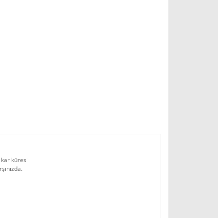
m kar küresi
rşınızda.